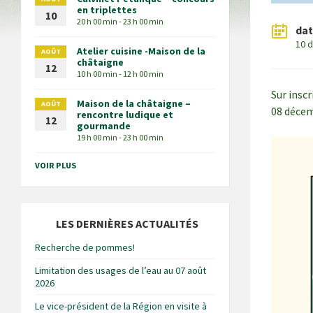
en triplettes
10
20 h 00 min - 23 h 00 min
da
10 
Atelier cuisine -Maison de la
AOÛT
châtaigne
12
10 h 00 min - 12 h 00 min
Sur insc
Maison de la châtaigne –
AOÛT
08 déce
rencontre ludique et
12
gourmande
19 h 00 min - 23 h 00 min
VOIR PLUS
LES DERNIÈRES ACTUALITÉS
Recherche de pommes!
Limitation des usages de l’eau au 07 août
2026
Le vice-président de la Région en visite à