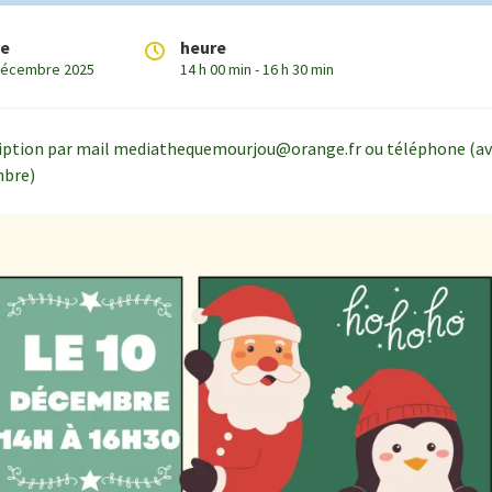
te
heure
décembre 2025
14 h 00 min - 16 h 30 min
ription par mail mediathequemourjou@orange.fr ou téléphone (av
mbre)