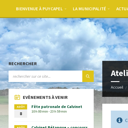
BIENVENUE À PUYCAPEL
LA MUNICIPALITÉ
ACTU
RECHERCHER
Atel
Accueil
EVÈNEMENTS À VENIR
Fête patronale de Calvinet
AOÛT
10 h 00 min - 23 h 59 min
8
C
Calvinet Pétanque – concours
AOÛT