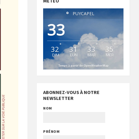
MÉTÉO
°
PUYCAPEL
33
°
°
°
°
32
31
33
35
DIM
LUN
MAR
MER
Temps à partir de OpenWeatherMap
ABONNEZ-VOUS À NOTRE
NEWSLETTER
NOM
PRÉNOM