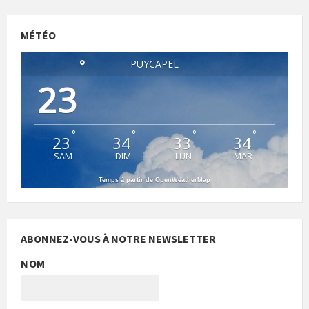
MÉTÉO
°
PUYCAPEL
23
°
°
°
°
23
34
33
34
SAM
DIM
LUN
MAR
Temps à partir de OpenWeatherMap
ABONNEZ-VOUS À NOTRE NEWSLETTER
NOM