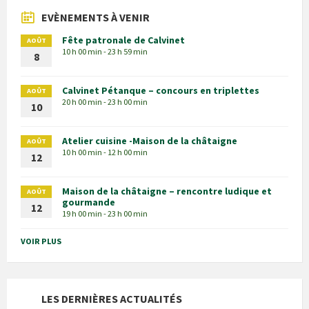
EVÈNEMENTS À VENIR
Fête patronale de Calvinet
AOÛT
10 h 00 min - 23 h 59 min
8
Calvinet Pétanque – concours en triplettes
AOÛT
20 h 00 min - 23 h 00 min
10
Atelier cuisine -Maison de la châtaigne
AOÛT
10 h 00 min - 12 h 00 min
12
Maison de la châtaigne – rencontre ludique et
AOÛT
gourmande
12
19 h 00 min - 23 h 00 min
VOIR PLUS
LES DERNIÈRES ACTUALITÉS