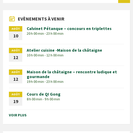
EVÈNEMENTS À VENIR
Calvinet Pétanque – concours en triplettes
AOÛT
20 h 00 min - 23 h 00 min
10
Atelier cuisine -Maison de la châtaigne
AOÛT
10 h 00 min - 12 h 00 min
12
Maison de la châtaigne – rencontre ludique et
AOÛT
gourmande
12
19 h 00 min - 23 h 00 min
Cours de QI Gong
AOÛT
8 h 00 min - 9 h 00 min
19
VOIR PLUS