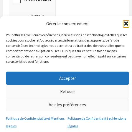
Gérer le consentement
Pour offrir les meilleures expériences, nous utilisons des technologies telles que les
cookies pour stocker et/ou accéder aux informations des appareils. Le fait de
consentir à ces technologies nous permettra de traiter des données telles que le
comportement de navigation ou les ID uniques sur ce site. Le fait de ne pas
consentir ou de retirer son consentement peut avoir un effet négatif sur certaines
caractéristiques et fonctions.
Bienvenue à Puycapel
La municipalité
Actualités
Accepter
Les Associations
Les bonnes adresses
Un peu d’histoire
Contacts & renseignements
Conformité à la loi RGPD
Refuser
© 2026 Site officiel de la commune de Puycapel dans le Cantal
Puycapel.fr utilise des cookies pour améliorer les performance et
Voir les préférences
votre usage du site web. nous présumons de votre accord pour
l'usage de ces cookies cependant vous pouvez le refuser comme la loi
Politique de Confidentialité et Mentions
Politique de Confidentialité et Mentions
le dicte et vous en donne le droit .
J'accepte
légales
légales
politique de confidentialité