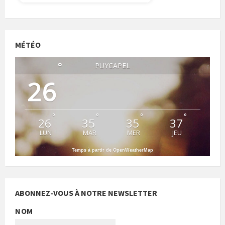
MÉTÉO
°
PUYCAPEL
26
°
°
°
°
26
35
35
37
LUN
MAR
MER
JEU
Temps à partir de OpenWeatherMap
ABONNEZ-VOUS À NOTRE NEWSLETTER
NOM