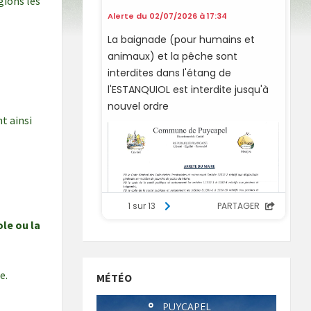
gions les
t ainsi
ole ou la
e.
MÉTÉO
°
PUYCAPEL