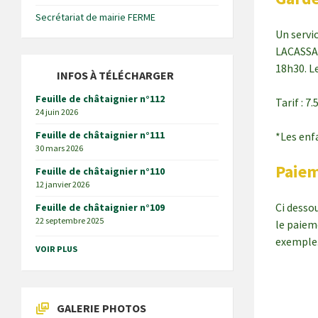
Secrétariat de mairie FERME
Un servi
LACASSAG
18h30. Le
INFOS À TÉLÉCHARGER
Feuille de châtaignier n°112
Tarif : 7
24 juin 2026
Feuille de châtaignier n°111
*Les enf
30 mars 2026
Paiem
Feuille de châtaignier n°110
12 janvier 2026
Ci dessou
Feuille de châtaignier n°109
22 septembre 2025
le paiem
exemple
VOIR PLUS
GALERIE PHOTOS