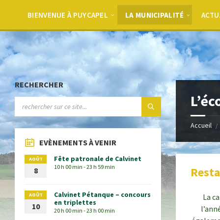
BIENVENUE À PUYCAPEL
LA MUNICIPALITÉ
ACTU
RECHERCHER
L’éc
Accueil
EVÈNEMENTS À VENIR
Fête patronale de Calvinet
AOÛT
10 h 00 min - 23 h 59 min
Resta
8
Calvinet Pétanque – concours
AOÛT
La ca
en triplettes
10
l’ann
20 h 00 min - 23 h 00 min