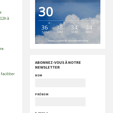
30
e
 12h à
°
°
°
°
36
38
34
34
SAM
DIM
LUN
MAR
Temps à partir de OpenWeatherMap
re.
ABONNEZ-VOUS À NOTRE
NEWSLETTER
faciliter
NOM
PRÉNOM