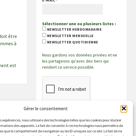
E-MAIL
*
Sélectionner une ou plusieurs listes :
NEWSLETTER HEBDOMADAIRE
doit être
NEWSLETTER MENSUELLE
NEWSLETTER QUOTIDIENNE
 sommes à
Nous gardons vos données privées et ne
les partageons qu'avec des tiers qui
ement est
rendent ce service possible.
Gérer le consentement
es expériences, nous utilisons des technologies telles que les cookies pour stocker
rmations des appareils. Le fait de consentir à ces technologies nous permettra de
les que le comportement de navigation ou les ID uniques sur ce site. Le fait de ne