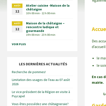
égalemen
Atelier cuisine -Maison de la
AOÛT
châtaigne
12
10 h 00 min - 12 h 00 min
Maison de la châtaigne –
AOÛT
rencontre ludique et
Accue
12
gourmande
19 h 00 min - 23 h 00 min
Des accu
VOIR PLUS
d’accueil
le ma
LES DERNIÈRES ACTUALITÉS
le soi
Recherche de pommes!
En cas d
Limitation des usages de l’eau au 07 août
mairie.
2026
Le vice-président de la Région en visite à
L
Puycapel
Vous êtes possédez une châtaigneraie?
Garde