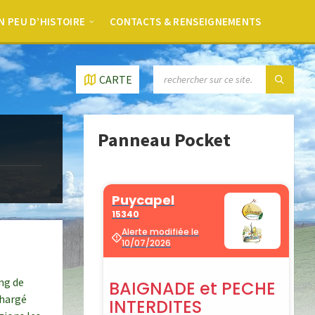
N PEU D’HISTOIRE
CONTACTS & RENSEIGNEMENTS
CARTE
Panneau Pocket
ong de
chargé