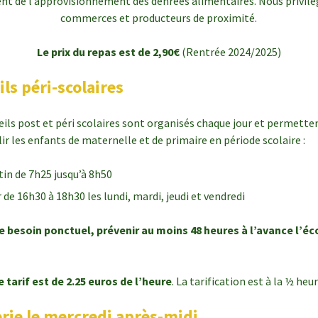
t de l’approvisionnement des denrées alimentaires. Nous privilé
commerces et producteurs de proximité.
Le prix du repas est de 2,90€
(Rentrée 2024/2025)
ils péri-scolaires
eils post et péri scolaires sont organisés chaque jour et permetten
lir les enfants de maternelle et de primaire en période scolaire :
tin de 7h25 jusqu’à 8h50
r de 16h30 à 18h30 les lundi, mardi, jeudi et vendredi
e besoin ponctuel, prévenir au moins 48 heures à l’avance l’éc
e tarif est de 2.25 euros de l’heure
. La tarification est à la ½ heur
rie le mercredi après-midi