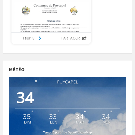
MÉTÉO
°
PUYCAPEL
34
°
°
°
°
35
33
34
34
DIM
LUN
MAR
MER
Temps à partir de OpenWeatherMap