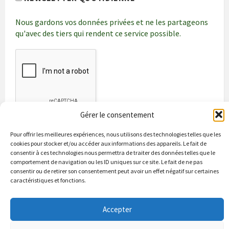
Nous gardons vos données privées et ne les partageons
qu'avec des tiers qui rendent ce service possible.
Gérer le consentement
Pour offrir les meilleures expériences, nous utilisons des technologies telles que les
cookies pour stocker et/ou accéder aux informations des appareils. Le fait de
consentir à ces technologies nous permettra de traiter des données telles que le
comportement de navigation ou les ID uniques sur ce site. Le fait de ne pas
consentir ou de retirer son consentement peut avoir un effet négatif sur certaines
caractéristiques et fonctions.
Bienvenue à Puycapel
La municipalité
Actualités
Accepter
Les Associations
Les bonnes adresses
Un peu d’histoire
Contacts & renseignements