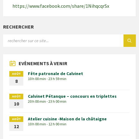
https://www.facebook.com/share/1NihqcqrSx
RECHERCHER
EVÈNEMENTS À VENIR
Fête patronale de Calvinet
AOÛT
10 h 00 min - 23 h 59 min
8
Calvinet Pétanque – concours en triplettes
AOÛT
20 h 00 min - 23 h 00 min
10
Atelier cuisine -Maison de la châtaigne
AOÛT
10 h 00 min - 12 h 00 min
12