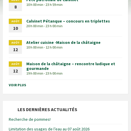
10 h 00 min - 23 h 59 min
8
Calvinet Pétanque – concours en triplettes
AOÛT
20 h 00 min - 23 h 00 min
10
Atelier cuisine -Maison de la châtaigne
AOÛT
10 h 00 min - 12 h 00 min
12
Maison de la châtaigne – rencontre ludique et
AOÛT
gourmande
12
19 h 00 min - 23 h 00 min
VOIR PLUS
LES DERNIÈRES ACTUALITÉS
Recherche de pommes!
Limitation des usages de l’eau au 07 août 2026