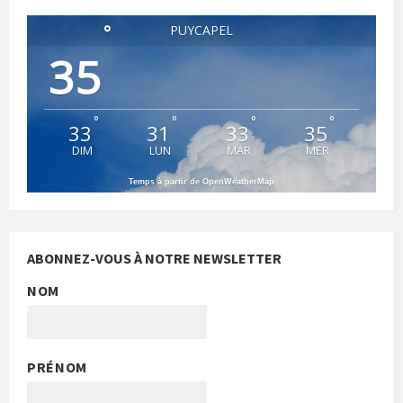
°
PUYCAPEL
35
°
°
°
°
33
31
33
35
DIM
LUN
MAR
MER
Temps à partir de OpenWeatherMap
ABONNEZ-VOUS À NOTRE NEWSLETTER
NOM
PRÉNOM