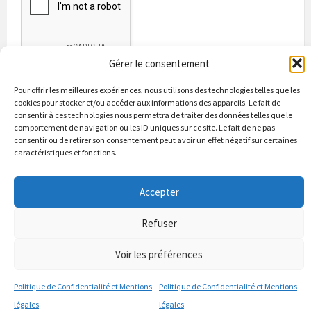
Gérer le consentement
Pour offrir les meilleures expériences, nous utilisons des technologies telles que les
cookies pour stocker et/ou accéder aux informations des appareils. Le fait de
consentir à ces technologies nous permettra de traiter des données telles que le
comportement de navigation ou les ID uniques sur ce site. Le fait de ne pas
consentir ou de retirer son consentement peut avoir un effet négatif sur certaines
caractéristiques et fonctions.
Bienvenue à Puycapel
La municipalité
Actualités
Accepter
Les Associations
Les bonnes adresses
Un peu d’histoire
Contacts & renseignements
Conformité à la loi RGPD
Refuser
© 2026 Site officiel de la commune de Puycapel dans le Cantal
Puycapel.fr utilise des cookies pour améliorer les performance et
Voir les préférences
votre usage du site web. nous présumons de votre accord pour
l'usage de ces cookies cependant vous pouvez le refuser comme la loi
Politique de Confidentialité et Mentions
Politique de Confidentialité et Mentions
le dicte et vous en donne le droit .
J'accepte
légales
légales