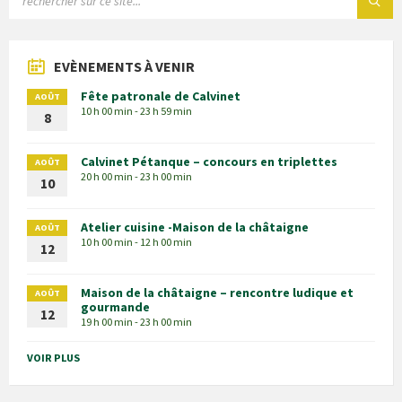
EVÈNEMENTS À VENIR
Fête patronale de Calvinet
AOÛT
10 h 00 min - 23 h 59 min
8
Calvinet Pétanque – concours en triplettes
AOÛT
20 h 00 min - 23 h 00 min
10
Atelier cuisine -Maison de la châtaigne
AOÛT
10 h 00 min - 12 h 00 min
12
Maison de la châtaigne – rencontre ludique et
AOÛT
gourmande
12
19 h 00 min - 23 h 00 min
VOIR PLUS