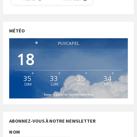
MÉTÉO
°
PUYCAPEL
18
°
°
°
°
35
33
35
34
DIM
LUN
MAR
MER
Temps à partir de OpenWeatherMap
ABONNEZ-VOUS À NOTRE NEWSLETTER
NOM