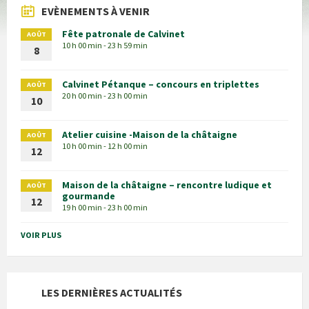
EVÈNEMENTS À VENIR
Fête patronale de Calvinet
AOÛT
10 h 00 min - 23 h 59 min
8
Calvinet Pétanque – concours en triplettes
AOÛT
20 h 00 min - 23 h 00 min
10
Atelier cuisine -Maison de la châtaigne
AOÛT
10 h 00 min - 12 h 00 min
12
Maison de la châtaigne – rencontre ludique et
AOÛT
gourmande
12
19 h 00 min - 23 h 00 min
VOIR PLUS
LES DERNIÈRES ACTUALITÉS