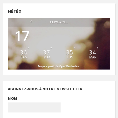
MÉTÉO
°
PUYCAPEL
17
°
°
°
°
36
37
35
34
SAM
DIM
LUN
MAR
Temps à partir de OpenWeatherMap
ABONNEZ-VOUS À NOTRE NEWSLETTER
NOM