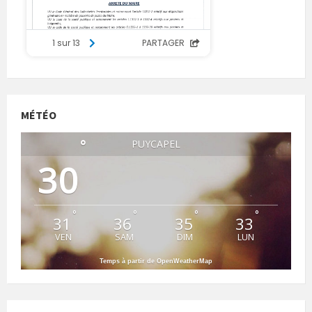
MÉTÉO
°
PUYCAPEL
30
°
°
°
°
31
36
35
33
VEN
SAM
DIM
LUN
Temps à partir de OpenWeatherMap