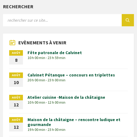
RECHERCHER
EVÈNEMENTS À VENIR
Fête patronale de Calvinet
AOÛT
10 h 00 min - 23 h 59 min
8
Calvinet Pétanque – concours en triplettes
AOÛT
20 h 00 min - 23 h 00 min
10
Atelier cuisine -Maison de la châtaigne
AOÛT
10 h 00 min - 12 h 00 min
12
Maison de la châtaigne – rencontre ludique et
AOÛT
gourmande
12
19 h 00 min - 23 h 00 min