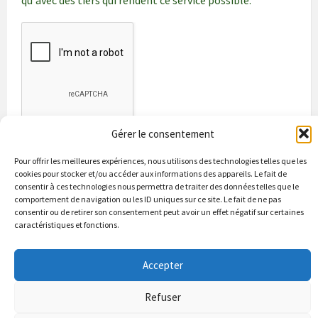
qu'avec des tiers qui rendent ce service possible.
Gérer le consentement
Pour offrir les meilleures expériences, nous utilisons des technologies telles que les
cookies pour stocker et/ou accéder aux informations des appareils. Le fait de
consentir à ces technologies nous permettra de traiter des données telles que le
comportement de navigation ou les ID uniques sur ce site. Le fait de ne pas
consentir ou de retirer son consentement peut avoir un effet négatif sur certaines
caractéristiques et fonctions.
Bienvenue à Puycapel
La municipalité
Actualités
Les Associations
Les bonnes adresses
Un peu d’histoire
Contacts & renseignements
Accepter
© 2026 Site officiel de la commune de Puycapel dans le Cantal
Conformité à la loi RGPD
Refuser