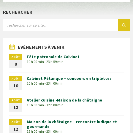
RECHERCHER
EVÈNEMENTS À VENIR
Fête patronale de Calvinet
AOÛT
10 h 00 min - 23 h 59 min
8
Calvinet Pétanque – concours en triplettes
AOÛT
20 h 00 min - 23 h 00 min
10
Atelier cuisine -Maison de la châtaigne
AOÛT
10 h 00 min - 12 h 00 min
12
Maison de la châtaigne – rencontre ludique et
AOÛT
gourmande
12
19 h 00 min - 23 h 00 min