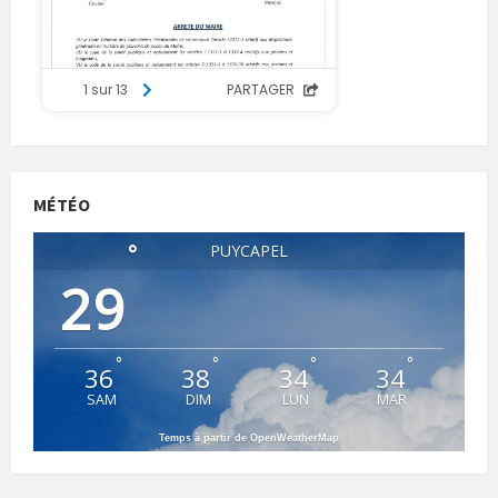
MÉTÉO
°
PUYCAPEL
29
°
°
°
°
36
38
34
34
SAM
DIM
LUN
MAR
Temps à partir de OpenWeatherMap