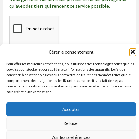
qu'avec des tiers qui rendent ce service possible.
Gérer le consentement
Pour offrir les meilleures expériences, nous utilisons des technologies telles que les
cookies pour stocker et/ou accéder aux informations des appareils. Le fait de
consentir à ces technologies nous permettra de traiter des données telles que le
comportement de navigation ou les ID uniques sur ce site. Le fait de ne pas
consentir ou de retirer son consentement peut avoir un effet négatif sur certaines
caractéristiques et fonctions.
Bienvenue à Puycapel
La municipalité
Actualités
Accepter
Les Associations
Les bonnes adresses
Un peu d’histoire
Contacts & renseignements
Conformité à la loi RGPD
Refuser
© 2026 Site officiel de la commune de Puycapel dans le Cantal
Puycapel.fr utilise des cookies pour améliorer les performance et
Voir les préférences