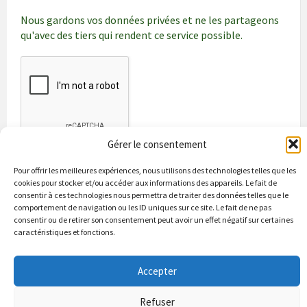
Nous gardons vos données privées et ne les partageons
qu'avec des tiers qui rendent ce service possible.
Gérer le consentement
Pour offrir les meilleures expériences, nous utilisons des technologies telles que les
cookies pour stocker et/ou accéder aux informations des appareils. Le fait de
consentir à ces technologies nous permettra de traiter des données telles que le
comportement de navigation ou les ID uniques sur ce site. Le fait de ne pas
consentir ou de retirer son consentement peut avoir un effet négatif sur certaines
caractéristiques et fonctions.
Bienvenue à Puycapel
La municipalité
Actualités
Accepter
Les Associations
Les bonnes adresses
Un peu d’histoire
Contacts & renseignements
Conformité à la loi RGPD
Refuser