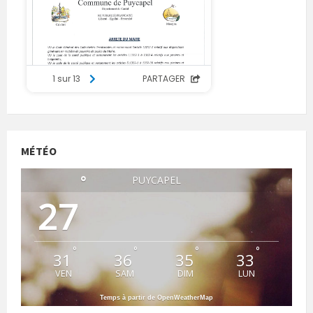
MÉTÉO
°
PUYCAPEL
27
°
°
°
°
31
36
35
33
VEN
SAM
DIM
LUN
Temps à partir de OpenWeatherMap