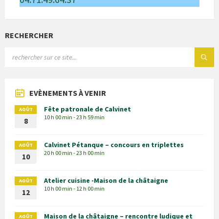
RECHERCHER
EVÈNEMENTS À VENIR
Fête patronale de Calvinet
AOÛT
10 h 00 min - 23 h 59 min
8
Calvinet Pétanque – concours en triplettes
AOÛT
20 h 00 min - 23 h 00 min
10
Atelier cuisine -Maison de la châtaigne
AOÛT
10 h 00 min - 12 h 00 min
12
Maison de la châtaigne – rencontre ludique et
AOÛT