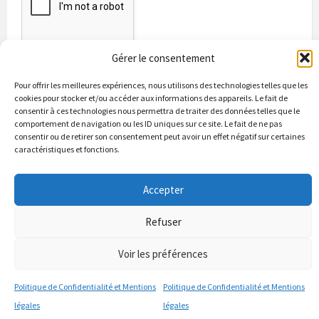
Gérer le consentement
Pour offrir les meilleures expériences, nous utilisons des technologies telles que les
cookies pour stocker et/ou accéder aux informations des appareils. Le fait de
consentir à ces technologies nous permettra de traiter des données telles que le
comportement de navigation ou les ID uniques sur ce site. Le fait de ne pas
consentir ou de retirer son consentement peut avoir un effet négatif sur certaines
caractéristiques et fonctions.
Bienvenue à Puycapel
La municipalité
Actualités
Accepter
Les Associations
Les bonnes adresses
Un peu d’histoire
Contacts & renseignements
Conformité à la loi RGPD
Refuser
© 2026 Site officiel de la commune de Puycapel dans le Cantal
Puycapel.fr utilise des cookies pour améliorer les performance et
Voir les préférences
votre usage du site web. nous présumons de votre accord pour
l'usage de ces cookies cependant vous pouvez le refuser comme la loi
Politique de Confidentialité et Mentions
Politique de Confidentialité et Mentions
le dicte et vous en donne le droit .
J'accepte
légales
légales
politique de confidentialité