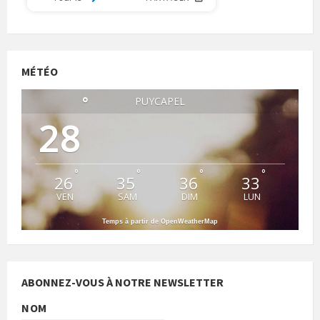
MÉTÉO
°
PUYCAPEL
28
°
°
°
°
26
35
36
33
VEN
SAM
DIM
LUN
Temps à partir de OpenWeatherMap
ABONNEZ-VOUS À NOTRE NEWSLETTER
NOM