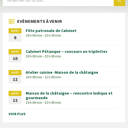
EVÈNEMENTS À VENIR
Fête patronale de Calvinet
AOÛT
10 h 00 min - 23 h 59 min
8
Calvinet Pétanque – concours en triplettes
AOÛT
20 h 00 min - 23 h 00 min
10
Atelier cuisine -Maison de la châtaigne
AOÛT
10 h 00 min - 12 h 00 min
12
Maison de la châtaigne – rencontre ludique et
AOÛT
gourmande
12
19 h 00 min - 23 h 00 min
VOIR PLUS