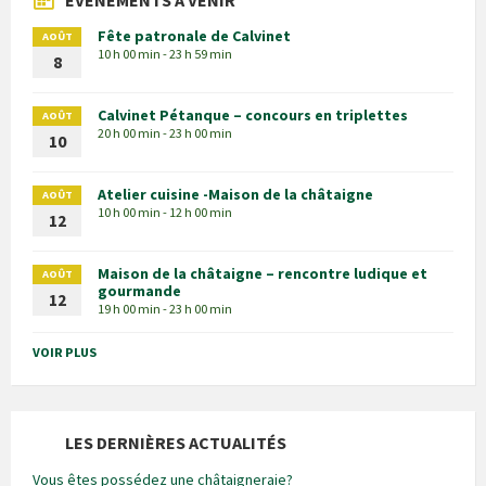
EVÈNEMENTS À VENIR
Fête patronale de Calvinet
AOÛT
10 h 00 min - 23 h 59 min
8
Calvinet Pétanque – concours en triplettes
AOÛT
20 h 00 min - 23 h 00 min
10
Atelier cuisine -Maison de la châtaigne
AOÛT
10 h 00 min - 12 h 00 min
12
Maison de la châtaigne – rencontre ludique et
AOÛT
gourmande
12
19 h 00 min - 23 h 00 min
VOIR PLUS
LES DERNIÈRES ACTUALITÉS
Vous êtes possédez une châtaigneraie?