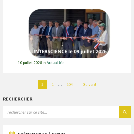
10 juillet 2026
in
Actualités
Pagination
1
2
…
204
Suivant
des
publications
RECHERCHER