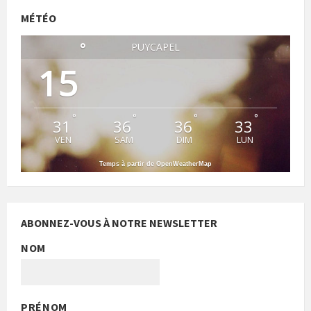
MÉTÉO
°
PUYCAPEL
15
°
°
°
°
31
36
36
33
VEN
SAM
DIM
LUN
Temps à partir de OpenWeatherMap
ABONNEZ-VOUS À NOTRE NEWSLETTER
NOM
PRÉNOM