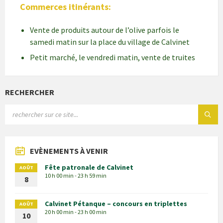
Commerces itinérants:
Vente de produits autour de l’olive parfois le
samedi matin sur la place du village de Calvinet
Petit marché, le vendredi matin, vente de truites
RECHERCHER
EVÈNEMENTS À VENIR
Fête patronale de Calvinet
AOÛT
10 h 00 min - 23 h 59 min
8
Calvinet Pétanque – concours en triplettes
AOÛT
20 h 00 min - 23 h 00 min
10