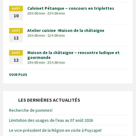
Calvinet Pétanque – concours en triplettes
AOÛT
20 h 00 min - 23 h 00 min
10
Atelier cuisine -Maison de la châtaigne
AOÛT
10 h 00 min - 12 h 00 min
12
Maison de la châtaigne – rencontre ludique et
AOÛT
gourmande
12
19 h 00 min - 23 h 00 min
VOIR PLUS
LES DERNIÈRES ACTUALITÉS
Recherche de pommes!
Limitation des usages de l’eau au 07 août 2026
Le vice-président de la Région en visite à Puycapel