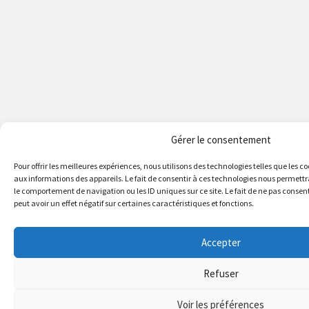
Gérer le consentement
Pour offrir les meilleures expériences, nous utilisons des technologies telles que les 
aux informations des appareils. Le fait de consentir à ces technologies nous permettr
le comportement de navigation ou les ID uniques sur ce site. Le fait de ne pas consen
peut avoir un effet négatif sur certaines caractéristiques et fonctions.
Accepter
Refuser
Conformité à la loi RGPD
Voir les préférences
Puycapel.fr utilise des cookies pour améliorer les performance et v