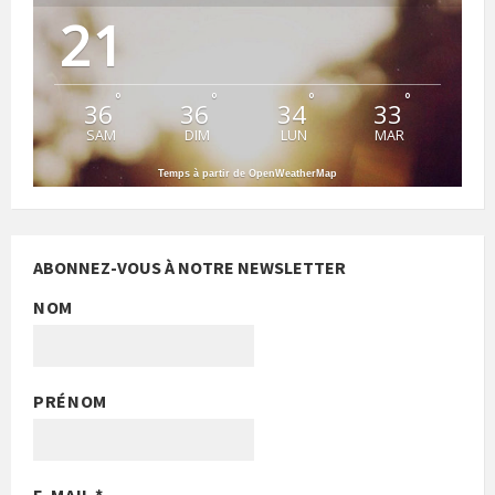
21
°
°
°
°
36
36
34
33
SAM
DIM
LUN
MAR
Temps à partir de OpenWeatherMap
ABONNEZ-VOUS À NOTRE NEWSLETTER
NOM
PRÉNOM