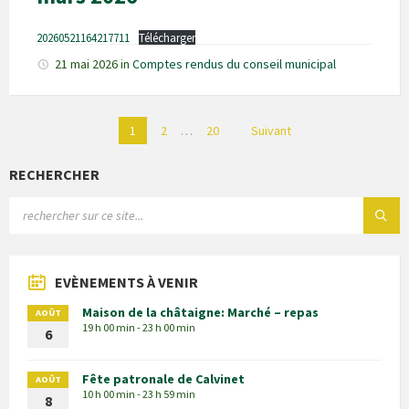
20260521164217711
Télécharger
21 mai 2026
in
Comptes rendus du conseil municipal
Pagination
1
2
…
20
Suivant
des
publications
RECHERCHER
EVÈNEMENTS À VENIR
Maison de la châtaigne: Marché – repas
AOÛT
19 h 00 min - 23 h 00 min
6
Fête patronale de Calvinet
AOÛT
10 h 00 min - 23 h 59 min
8