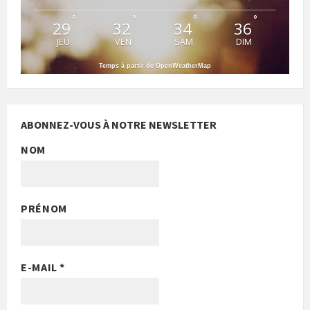
°
°
°
°
29
32
34
36
JEU
VEN
SAM
DIM
Temps à partir de OpenWeatherMap
ABONNEZ-VOUS À NOTRE NEWSLETTER
NOM
PRÉNOM
E-MAIL
*