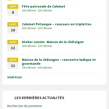
Fête patronale de Calvinet
AOÛT
10 h 00 min - 23 h 59 min
8
Calvinet Pétanque – concours en triplettes
AOÛT
20 h 00 min - 23 h 00 min
10
Atelier cuisine -Maison de la châtaigne
AOÛT
10 h 00 min - 12 h 00 min
12
Maison de la châtaigne – rencontre ludique et
AOÛT
gourmande
12
19 h 00 min - 23 h 00 min
VOIR PLUS
LES DERNIÈRES ACTUALITÉS
Recherche de pommes!