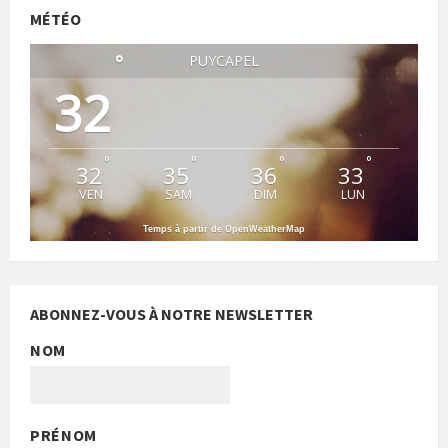
MÉTÉO
°
PUYCAPEL
32
°
°
°
°
32
35
36
33
VEN
SAM
DIM
LUN
Temps à partir de OpenWeatherMap
ABONNEZ-VOUS À NOTRE NEWSLETTER
NOM
PRÉNOM