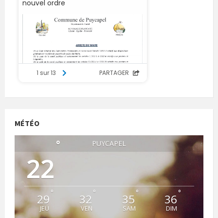
MÉTÉO
°
PUYCAPEL
22
°
°
°
°
29
32
35
36
JEU
VEN
SAM
DIM