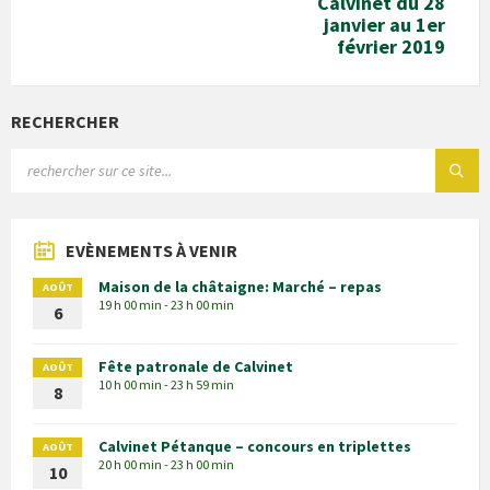
Calvinet du 28
janvier au 1er
février 2019
RECHERCHER
EVÈNEMENTS À VENIR
Maison de la châtaigne: Marché – repas
AOÛT
19 h 00 min - 23 h 00 min
6
Fête patronale de Calvinet
AOÛT
10 h 00 min - 23 h 59 min
8
Calvinet Pétanque – concours en triplettes
AOÛT
20 h 00 min - 23 h 00 min
10