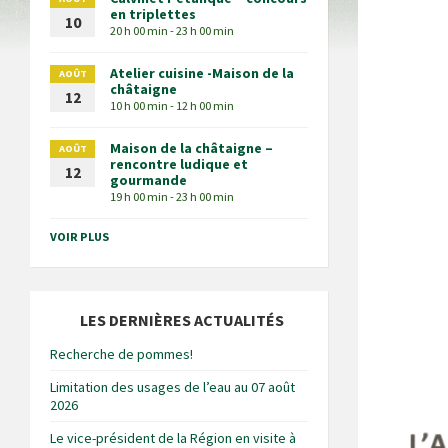
en triplettes
10
20 h 00 min - 23 h 00 min
Atelier cuisine -Maison de la
AOÛT
châtaigne
12
10 h 00 min - 12 h 00 min
Maison de la châtaigne –
AOÛT
rencontre ludique et
12
gourmande
19 h 00 min - 23 h 00 min
VOIR PLUS
LES DERNIÈRES ACTUALITÉS
Recherche de pommes!
Limitation des usages de l’eau au 07 août
2026
Le vice-président de la Région en visite à