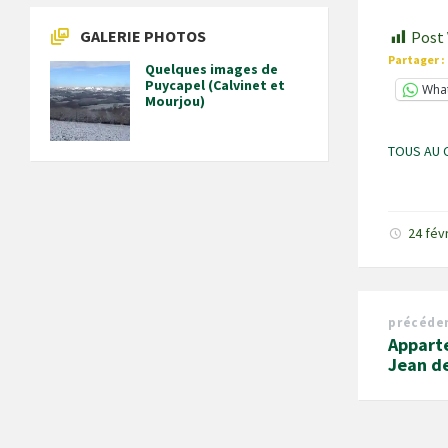
GALERIE PHOTOS
Post 
Partager :
Quelques images de
Puycapel (Calvinet et
Wha
Mourjou)
TOUS AU 
24 fév
précéde
Apparte
Jean d