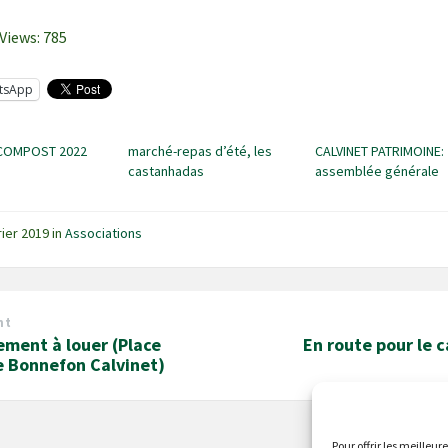
Views:
785
tsApp
COMPOST 2022
marché-repas d’été, les
CALVINET PATRIMOINE:
castanhadas
assemblée générale
rier 2019
in
Associations
nt
ment à louer (Place
En route pour le 
e Bonnefon Calvinet)
Pour offrir les meilleur