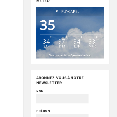
MÉTÉO
°
PUYCAPEL
35
°
°
°
°
34
37
34
33
SAM
DIM
LUN
MAR
Temps à partir de OpenWeatherMap
ABONNEZ-VOUS À NOTRE
NEWSLETTER
NOM
PRÉNOM