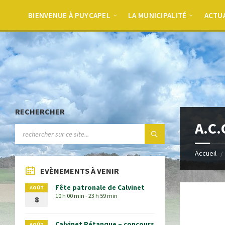
BIENVENUE À PUYCAPEL
LA MUNICIPALITÉ
ACTU
RECHERCHER
A.C.
Accueil
EVÈNEMENTS À VENIR
Fête patronale de Calvinet
AOÛT
10 h 00 min - 23 h 59 min
8
Calvinet Pétanque – concours
AOÛT