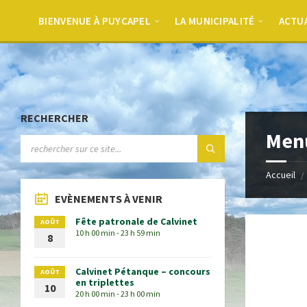
BIENVENUE À PUYCAPEL
LA MUNICIPALITÉ
ACTU
RECHERCHER
Menu
Accueil
EVÈNEMENTS À VENIR
Fête patronale de Calvinet
AOÛT
10 h 00 min - 23 h 59 min
8
Calvinet Pétanque – concours
AOÛT
en triplettes
10
20 h 00 min - 23 h 00 min