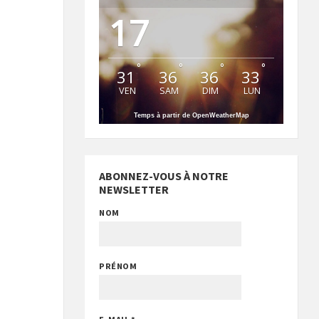
17
°
°
°
°
31
36
36
33
VEN
SAM
DIM
LUN
Temps à partir de OpenWeatherMap
ABONNEZ-VOUS À NOTRE
NEWSLETTER
NOM
PRÉNOM