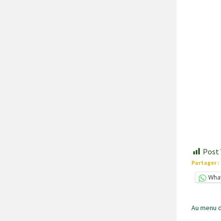
Post 
Partager :
Wha
Au menu d