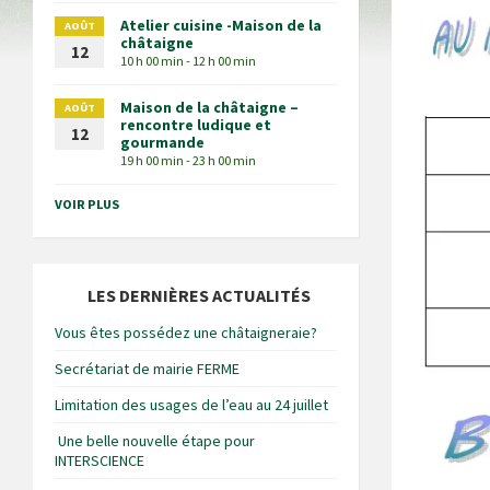
Atelier cuisine -Maison de la
AOÛT
châtaigne
12
10 h 00 min - 12 h 00 min
Maison de la châtaigne –
AOÛT
rencontre ludique et
12
gourmande
19 h 00 min - 23 h 00 min
VOIR PLUS
LES DERNIÈRES ACTUALITÉS
Vous êtes possédez une châtaigneraie?
Secrétariat de mairie FERME
Limitation des usages de l’eau au 24 juillet
Une belle nouvelle étape pour
INTERSCIENCE