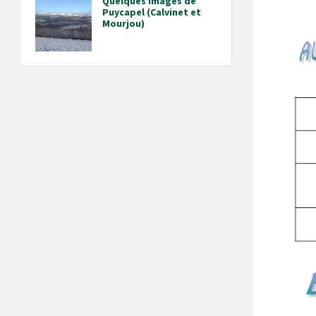
Quelques images de
Puycapel (Calvinet et
Mourjou)