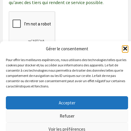
qu'avec des tiers qui rendent ce service possible.
Gérer le consentement
Pour offrir les meilleures expériences, nous utilisons des technologies telles que les
cookies pour stocker et/ou accéder aux informations des appareils. Le fait de
consentir à ces technologies nous permettra de traiter des données telles que le
comportement de navigation ou les ID uniques sur ce site. Le fait de ne pas
consentir ou de retirer son consentement peut avoir un effet négatif sur certaines
caractéristiques et fonctions.
Bienvenue à Puycapel
La municipalité
Actualités
Accepter
Les Associations
Les bonnes adresses
Un peu d’histoire
Contacts & renseignements
Conformité à la loi RGPD
Refuser
© 2026 Site officiel de la commune de Puycapel dans le Cantal
Puycapel.fr utilise des cookies pour améliorer les performance et
Voir les préférences