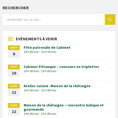
RECHERCHER
EVÈNEMENTS À VENIR
Fête patronale de Calvinet
AOÛT
10 h 00 min - 23 h 59 min
8
Calvinet Pétanque – concours en triplettes
AOÛT
20 h 00 min - 23 h 00 min
10
Atelier cuisine -Maison de la châtaigne
AOÛT
10 h 00 min - 12 h 00 min
12
Maison de la châtaigne – rencontre ludique et
AOÛT
gourmande
12
19 h 00 min - 23 h 00 min