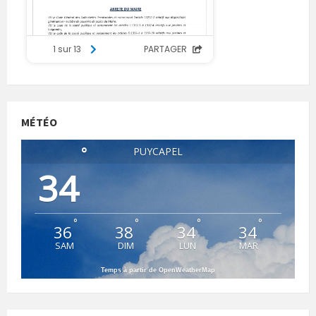
MÉTÉO
°
PUYCAPEL
34
°
°
°
°
36
38
34
34
SAM
DIM
LUN
MAR
Temps à partir de OpenWeatherMap