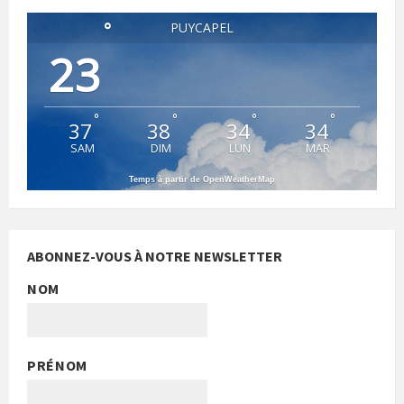
°
PUYCAPEL
23
°
°
°
°
37
38
34
34
SAM
DIM
LUN
MAR
Temps à partir de OpenWeatherMap
ABONNEZ-VOUS À NOTRE NEWSLETTER
NOM
PRÉNOM