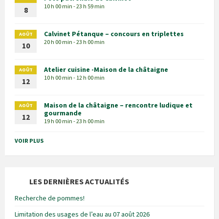
10 h 00 min - 23 h 59 min
8
Calvinet Pétanque – concours en triplettes
AOÛT
20 h 00 min - 23 h 00 min
10
Atelier cuisine -Maison de la châtaigne
AOÛT
10 h 00 min - 12 h 00 min
12
Maison de la châtaigne – rencontre ludique et
AOÛT
gourmande
12
19 h 00 min - 23 h 00 min
VOIR PLUS
LES DERNIÈRES ACTUALITÉS
Recherche de pommes!
Limitation des usages de l’eau au 07 août 2026