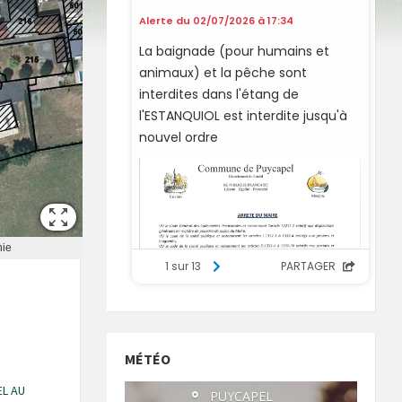
MÉTÉO
L AU
°
PUYCAPEL