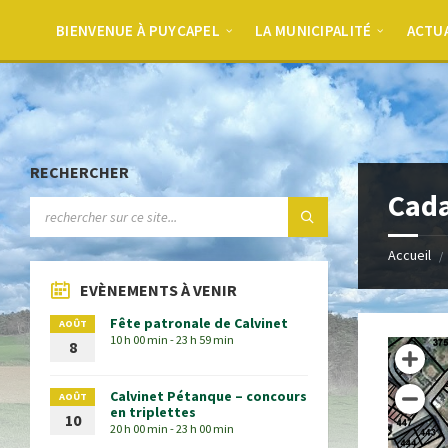
BIENVENUE À PUYCAPEL
LA MUNICIPALITÉ
ACTU
RECHERCHER
Cada
Accueil
EVÈNEMENTS À VENIR
Fête patronale de Calvinet
AOÛT
10 h 00 min - 23 h 59 min
8
Calvinet Pétanque – concours
AOÛT
en triplettes
10
20 h 00 min - 23 h 00 min