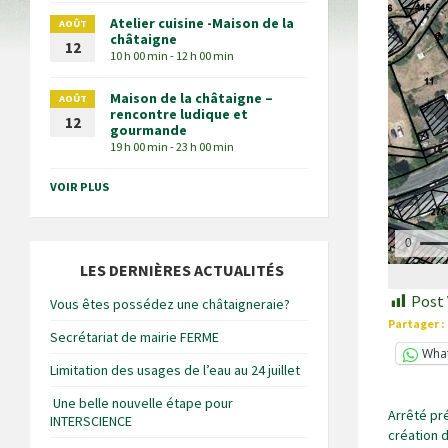
Atelier cuisine -Maison de la
AOÛT
châtaigne
12
10 h 00 min - 12 h 00 min
Maison de la châtaigne –
AOÛT
rencontre ludique et
12
gourmande
19 h 00 min - 23 h 00 min
VOIR PLUS
LES DERNIÈRES ACTUALITÉS
Post 
Vous êtes possédez une châtaigneraie?
Partager :
Secrétariat de mairie FERME
Wha
Limitation des usages de l’eau au 24 juillet
Une belle nouvelle étape pour
Arrêté pr
INTERSCIENCE
création 