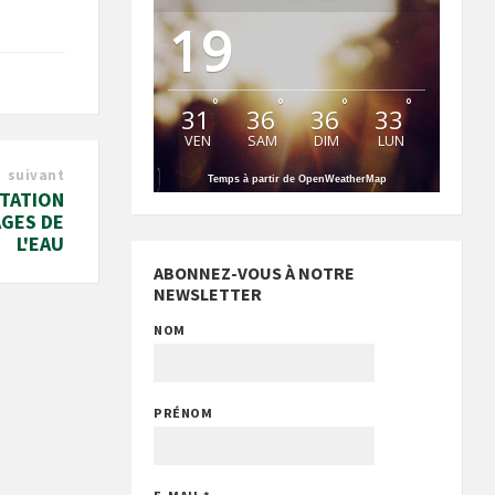
19
°
°
°
°
31
36
36
33
VEN
SAM
DIM
LUN
suivant
Temps à partir de OpenWeatherMap
ITATION
AGES DE
L'EAU
ABONNEZ-VOUS À NOTRE
NEWSLETTER
NOM
PRÉNOM