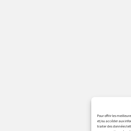
Pour offrir les meilleur
et/ou accéder aux info
traiter des données tel