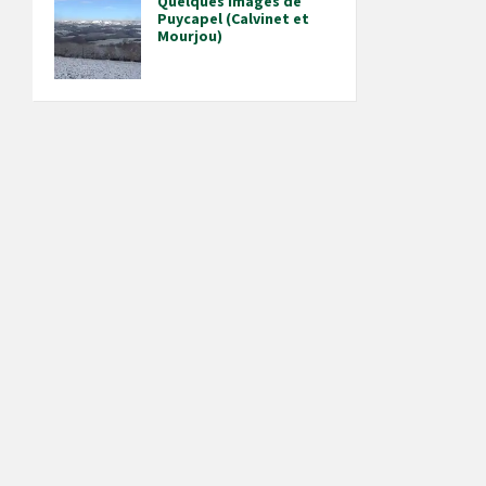
Quelques images de
Puycapel (Calvinet et
Mourjou)