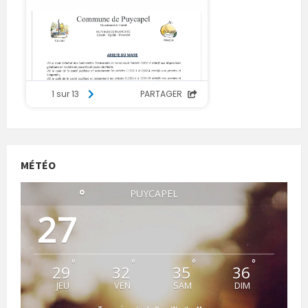
MÉTÉO
°
PUYCAPEL
27
°
°
°
°
29
32
35
36
JEU
VEN
SAM
DIM