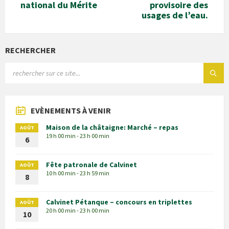
national du Mérite
provisoire des
usages de l’eau.
RECHERCHER
EVÈNEMENTS À VENIR
Maison de la châtaigne: Marché – repas
AOÛT
19 h 00 min - 23 h 00 min
6
Fête patronale de Calvinet
AOÛT
10 h 00 min - 23 h 59 min
8
Calvinet Pétanque – concours en triplettes
AOÛT
20 h 00 min - 23 h 00 min
10