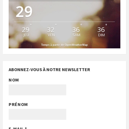
29
°
°
°
°
29
32
36
36
JEU
VEN
SAM
DIM
Temps à partir de OpenWeatherMap
ABONNEZ-VOUS À NOTRE NEWSLETTER
NOM
PRÉNOM
E-MAIL
*