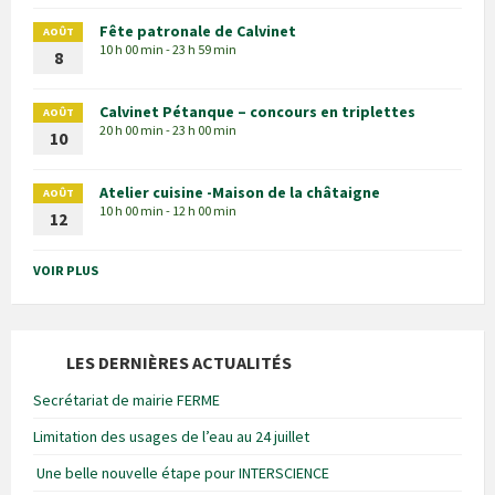
Fête patronale de Calvinet
AOÛT
10 h 00 min - 23 h 59 min
8
Calvinet Pétanque – concours en triplettes
AOÛT
20 h 00 min - 23 h 00 min
10
Atelier cuisine -Maison de la châtaigne
AOÛT
10 h 00 min - 12 h 00 min
12
VOIR PLUS
LES DERNIÈRES ACTUALITÉS
Secrétariat de mairie FERME
Limitation des usages de l’eau au 24 juillet
Une belle nouvelle étape pour INTERSCIENCE