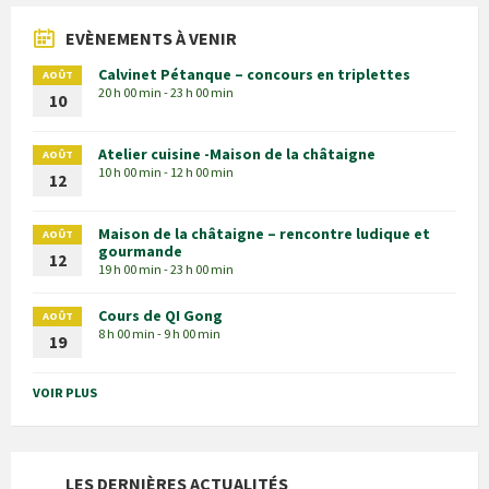
EVÈNEMENTS À VENIR
Calvinet Pétanque – concours en triplettes
AOÛT
20 h 00 min - 23 h 00 min
10
Atelier cuisine -Maison de la châtaigne
AOÛT
10 h 00 min - 12 h 00 min
12
Maison de la châtaigne – rencontre ludique et
AOÛT
gourmande
12
19 h 00 min - 23 h 00 min
Cours de QI Gong
AOÛT
8 h 00 min - 9 h 00 min
19
VOIR PLUS
LES DERNIÈRES ACTUALITÉS