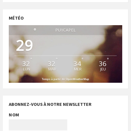
MÉTÉO
°
PUYCAPEL
29
°
°
°
°
32
32
34
36
LUN
MAR
MER
JEU
Temps à partir de OpenWeatherMap
ABONNEZ-VOUS À NOTRE NEWSLETTER
NOM