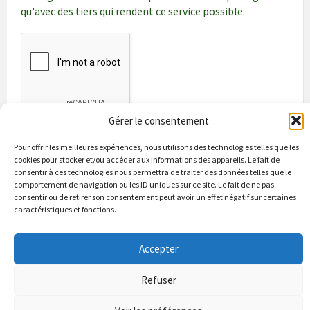
qu'avec des tiers qui rendent ce service possible.
Gérer le consentement
Pour offrir les meilleures expériences, nous utilisons des technologies telles que les
cookies pour stocker et/ou accéder aux informations des appareils. Le fait de
consentir à ces technologies nous permettra de traiter des données telles que le
comportement de navigation ou les ID uniques sur ce site. Le fait de ne pas
consentir ou de retirer son consentement peut avoir un effet négatif sur certaines
caractéristiques et fonctions.
Bienvenue à Puycapel
La municipalité
Actualités
Accepter
Les Associations
Les bonnes adresses
Un peu d’histoire
Contacts & renseignements
Conformité à la loi RGPD
Refuser
© 2026 Site officiel de la commune de Puycapel dans le Cantal
Puycapel.fr utilise des cookies pour améliorer les performance et