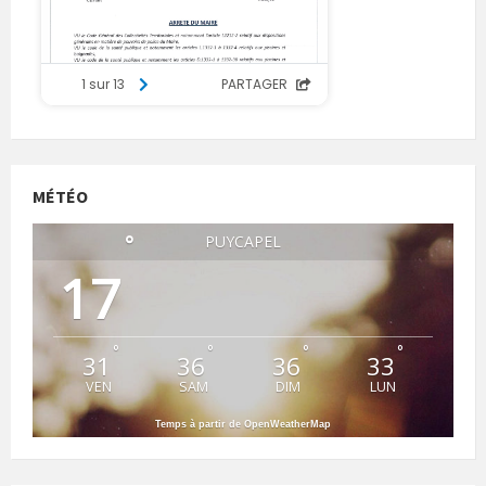
MÉTÉO
°
PUYCAPEL
17
°
°
°
°
31
36
36
33
VEN
SAM
DIM
LUN
Temps à partir de OpenWeatherMap