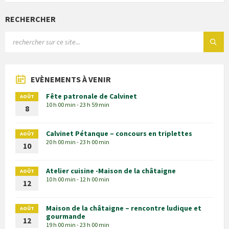
RECHERCHER
EVÈNEMENTS À VENIR
Fête patronale de Calvinet
AOÛT
10 h 00 min - 23 h 59 min
8
Calvinet Pétanque – concours en triplettes
AOÛT
20 h 00 min - 23 h 00 min
10
Atelier cuisine -Maison de la châtaigne
AOÛT
10 h 00 min - 12 h 00 min
12
Maison de la châtaigne – rencontre ludique et
AOÛT
gourmande
12
19 h 00 min - 23 h 00 min