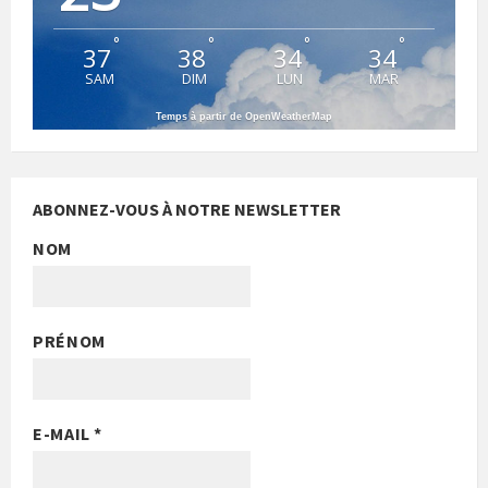
°
°
°
°
37
38
34
34
SAM
DIM
LUN
MAR
Temps à partir de OpenWeatherMap
ABONNEZ-VOUS À NOTRE NEWSLETTER
NOM
PRÉNOM
E-MAIL
*