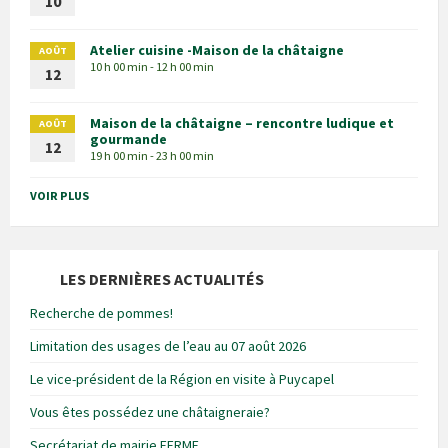
10
Atelier cuisine -Maison de la châtaigne
AOÛT
10 h 00 min - 12 h 00 min
12
Maison de la châtaigne – rencontre ludique et
AOÛT
gourmande
12
19 h 00 min - 23 h 00 min
VOIR PLUS
LES DERNIÈRES ACTUALITÉS
Recherche de pommes!
Limitation des usages de l’eau au 07 août 2026
Le vice-président de la Région en visite à Puycapel
Vous êtes possédez une châtaigneraie?
Secrétariat de mairie FERME