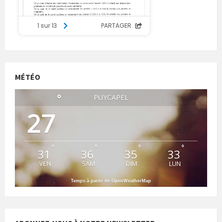
MÉTÉO
°
PUYCAPEL
27
°
°
°
°
31
36
35
33
VEN
SAM
DIM
LUN
Temps à partir de OpenWeatherMap