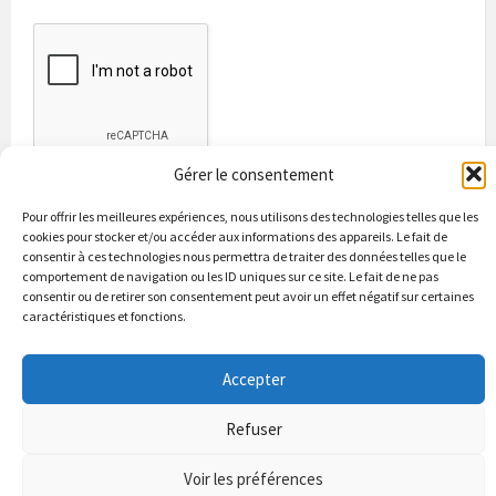
Gérer le consentement
Pour offrir les meilleures expériences, nous utilisons des technologies telles que les
cookies pour stocker et/ou accéder aux informations des appareils. Le fait de
consentir à ces technologies nous permettra de traiter des données telles que le
comportement de navigation ou les ID uniques sur ce site. Le fait de ne pas
consentir ou de retirer son consentement peut avoir un effet négatif sur certaines
caractéristiques et fonctions.
Bienvenue à Puycapel
La municipalité
Actualités
Les Associations
Les bonnes adresses
Un peu d’histoire
Accepter
Contacts & renseignements
Conformité à la loi RGPD
Refuser
© 2026 Site officiel de la commune de Puycapel dans le Cantal
Puycapel.fr utilise des cookies pour améliorer les performance et
Voir les préférences
votre usage du site web. nous présumons de votre accord pour