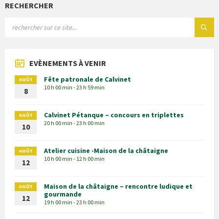
RECHERCHER
EVÈNEMENTS À VENIR
Fête patronale de Calvinet
AOÛT
10 h 00 min - 23 h 59 min
8
Calvinet Pétanque – concours en triplettes
AOÛT
20 h 00 min - 23 h 00 min
10
Atelier cuisine -Maison de la châtaigne
AOÛT
10 h 00 min - 12 h 00 min
12
Maison de la châtaigne – rencontre ludique et
AOÛT
gourmande
12
19 h 00 min - 23 h 00 min