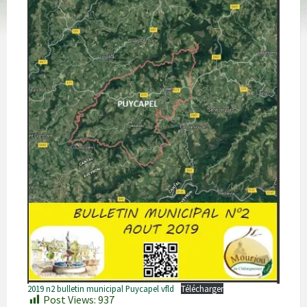
2019 n2 bulletin municipal Puycapel vfld
Télécharger
Post Views:
937