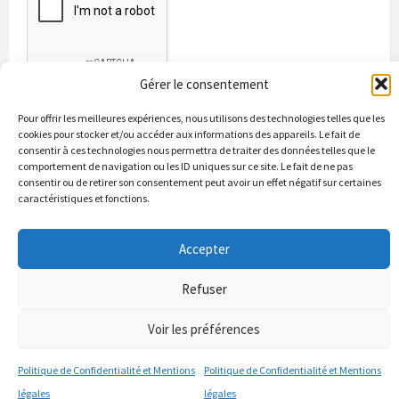
Gérer le consentement
Pour offrir les meilleures expériences, nous utilisons des technologies telles que les
cookies pour stocker et/ou accéder aux informations des appareils. Le fait de
consentir à ces technologies nous permettra de traiter des données telles que le
comportement de navigation ou les ID uniques sur ce site. Le fait de ne pas
consentir ou de retirer son consentement peut avoir un effet négatif sur certaines
caractéristiques et fonctions.
Bienvenue à Puycapel
La municipalité
Actualités
Accepter
Les Associations
Les bonnes adresses
Un peu d’histoire
Contacts & renseignements
Conformité à la loi RGPD
Refuser
© 2026 Site officiel de la commune de Puycapel dans le Cantal
Puycapel.fr utilise des cookies pour améliorer les performance et
Voir les préférences
votre usage du site web. nous présumons de votre accord pour
l'usage de ces cookies cependant vous pouvez le refuser comme la loi
Politique de Confidentialité et Mentions
Politique de Confidentialité et Mentions
le dicte et vous en donne le droit .
J'accepte
légales
légales