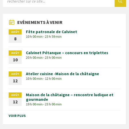
EVÈNEMENTS À VENIR
Fête patronale de Calvinet
AOÛT
10 h 00 min - 23 h 59 min
8
Calvinet Pétanque – concours en triplettes
AOÛT
20 h 00 min - 23 h 00 min
10
Atelier cuisine -Maison de la châtaigne
AOÛT
10 h 00 min - 12 h 00 min
12
Maison de la châtaigne – rencontre ludique et
AOÛT
gourmande
12
19 h 00 min - 23 h 00 min
VOIR PLUS