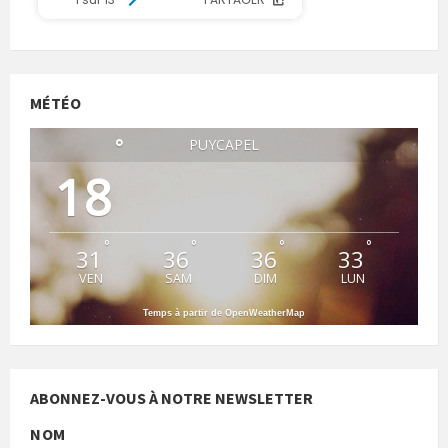
MÉTÉO
°
PUYCAPEL
18
°
°
°
°
31
36
36
33
VEN
SAM
DIM
LUN
Temps à partir de OpenWeatherMap
ABONNEZ-VOUS À NOTRE NEWSLETTER
NOM