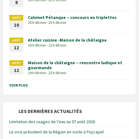
8
Calvinet Pétanque – concours en triplettes
AOÛT
20 h 00 min - 23 h 00 min
10
Atelier cuisine -Maison de la châtaigne
AOÛT
10 h 00 min - 12 h 00 min
12
Maison de la châtaigne – rencontre ludique et
AOÛT
gourmande
12
19 h 00 min - 23 h 00 min
VOIR PLUS
LES DERNIÈRES ACTUALITÉS
Limitation des usages de l’eau au 07 août 2026
Le vice-président de la Région en visite à Puycapel