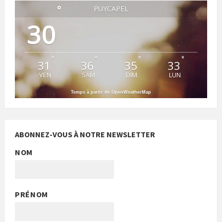
°
PUYCAPEL
30
°
°
°
°
31
36
35
33
VEN
SAM
DIM
LUN
Temps à partir de OpenWeatherMap
ABONNEZ-VOUS À NOTRE NEWSLETTER
NOM
PRÉNOM