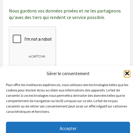
Nous gardons vos données privées et ne les partageons
qu'avec des tiers qui rendent ce service possible.
Gérer le consentement
Pour offrir les meilleures expériences, nous utilisons des technologies telles que les
cookies pour stocker et/ou accéder aux informations des appareils. Le fait de
consentir à ces technologies nous permettra de traiter des données telles que le
comportement de navigation ou les ID uniques sur ce site. Le fait de ne pas
consentir ou de retirer son consentement peut avoir un effet négatif sur certaines
caractéristiques et fonctions.
Bienvenue à Puycapel
La municipalité
Actualités
Les Associations
Les bonnes adresses
Un peu d’histoire
Contacts & renseignements
Accepter