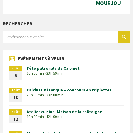
MOURJOU
RECHERCHER
EVÈNEMENTS À VENIR
Fête patronale de Calvinet
AOÛT
10 h 00 min - 23 h 59 min
8
Calvinet Pétanque – concours en triplettes
AOÛT
20 h 00 min - 23 h 00 min
10
Atelier cuisine -Maison de la châtaigne
AOÛT
10 h 00 min - 12 h 00 min
12