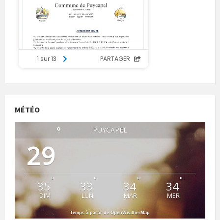
MÉTÉO
°
PUYCAPEL
29
°
°
°
°
35
33
34
34
DIM
LUN
MAR
MER
Temps à partir de OpenWeatherMap