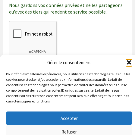
Nous gardons vos données privées et ne les partageons
qu'avec des tiers qui rendent ce service possible.
Gérer le consentement
Pour offrir les meilleures expériences, nous utilisons des technologies telles que les
cookies pour stocker et/ou accéder aux informations des appareils. Le fait de
consentir à ces technologies nous permettra de traiter des données telles que le
comportement de navigation ou les ID uniques sur ce site. Le fait de ne pas
consentir ou de retirer son consentement peut avoir un effet négatif sur certaines
caractéristiques et fonctions.
Bienvenue à Puycapel
La municipalité
Actualités
Les Associations
Les bonnes adresses
Un peu d’histoire
Accepter
Contacts & renseignements
Conformité à la loi RGPD
Refuser
© 2026 Site officiel de la commune de Puycapel dans le Cantal