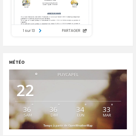
MÉTÉO
°
PUYCAPEL
22
°
°
°
°
36
36
34
33
SAM
DIM
LUN
MAR
Temps à partir de OpenWeatherMap