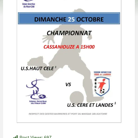
Post Views:
697