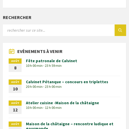
RECHERCHER
EVÈNEMENTS À VENIR
Fête patronale de Calvinet
AOÛT
10 h 00 min - 23 h 59 min
8
Calvinet Pétanque – concours en triplettes
AOÛT
20 h 00 min - 23 h 00 min
10
Atelier cuisine -Maison de la châtaigne
AOÛT
10 h 00 min - 12 h 00 min
12
Maison de la châtaigne – rencontre ludique et
AOÛT
gourmande