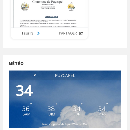
MÉTÉO
°
PUYCAPEL
34
°
°
°
°
36
38
34
34
SAM
DIM
LUN
MAR
Temps à partir de OpenWeatherMap