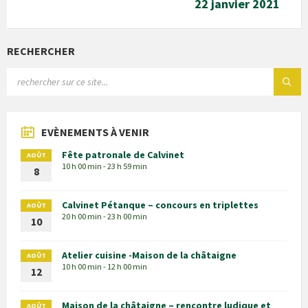
22 janvier 2021
RECHERCHER
EVÈNEMENTS À VENIR
Fête patronale de Calvinet
AOÛT
10 h 00 min - 23 h 59 min
8
Calvinet Pétanque – concours en triplettes
AOÛT
20 h 00 min - 23 h 00 min
10
Atelier cuisine -Maison de la châtaigne
AOÛT
10 h 00 min - 12 h 00 min
12
Maison de la châtaigne – rencontre ludique et
AOÛT