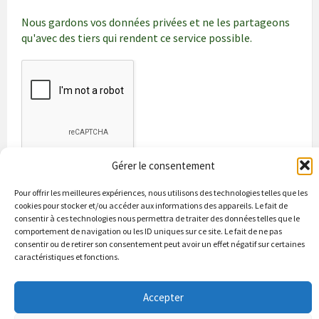
Nous gardons vos données privées et ne les partageons
qu'avec des tiers qui rendent ce service possible.
Gérer le consentement
Pour offrir les meilleures expériences, nous utilisons des technologies telles que les
cookies pour stocker et/ou accéder aux informations des appareils. Le fait de
consentir à ces technologies nous permettra de traiter des données telles que le
comportement de navigation ou les ID uniques sur ce site. Le fait de ne pas
consentir ou de retirer son consentement peut avoir un effet négatif sur certaines
caractéristiques et fonctions.
Bienvenue à Puycapel
La municipalité
Actualités
Les Associations
Les bonnes adresses
Un peu d’histoire
Accepter
Contacts & renseignements