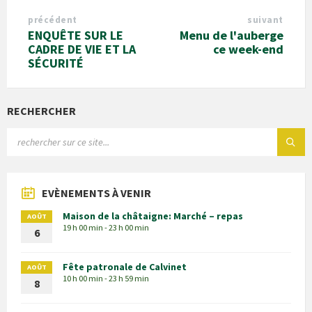
précédent
suivant
ENQUÊTE SUR LE
Menu de l'auberge
CADRE DE VIE ET LA
ce week-end
SÉCURITÉ
RECHERCHER
EVÈNEMENTS À VENIR
Maison de la châtaigne: Marché – repas
AOÛT
19 h 00 min - 23 h 00 min
6
Fête patronale de Calvinet
AOÛT
10 h 00 min - 23 h 59 min
8