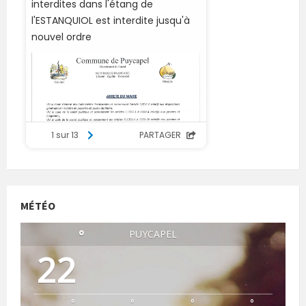
MÉTÉO
°
PUYCAPEL
22
°
°
°
°