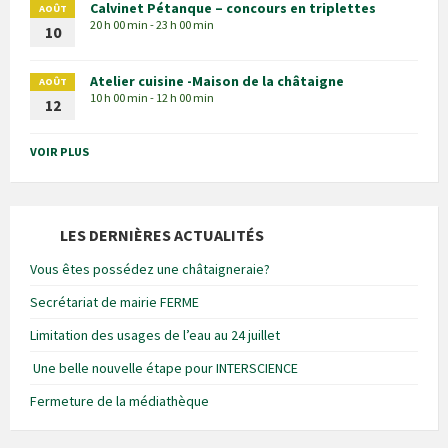
Calvinet Pétanque – concours en triplettes
AOÛT
20 h 00 min - 23 h 00 min
10
Atelier cuisine -Maison de la châtaigne
AOÛT
10 h 00 min - 12 h 00 min
12
VOIR PLUS
LES DERNIÈRES ACTUALITÉS
Vous êtes possédez une châtaigneraie?
Secrétariat de mairie FERME
Limitation des usages de l’eau au 24 juillet
Une belle nouvelle étape pour INTERSCIENCE
Fermeture de la médiathèque