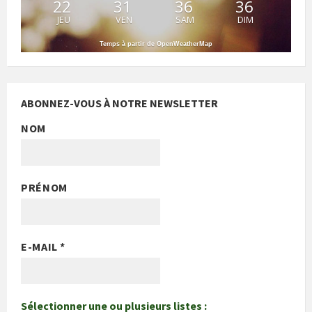
22
31
36
36
JEU
VEN
SAM
DIM
Temps à partir de OpenWeatherMap
ABONNEZ-VOUS À NOTRE NEWSLETTER
NOM
PRÉNOM
E-MAIL
*
Sélectionner une ou plusieurs listes :