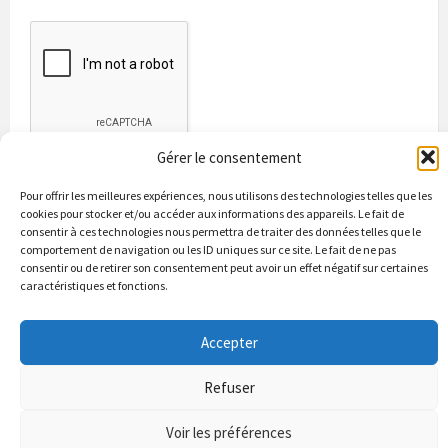
Gérer le consentement
Pour offrir les meilleures expériences, nous utilisons des technologies telles que les
cookies pour stocker et/ou accéder aux informations des appareils. Le fait de
consentir à ces technologies nous permettra de traiter des données telles que le
comportement de navigation ou les ID uniques sur ce site. Le fait de ne pas
consentir ou de retirer son consentement peut avoir un effet négatif sur certaines
caractéristiques et fonctions.
Bienvenue à Puycapel
La municipalité
Actualités
Les Associations
Les bonnes adresses
Un peu d’histoire
Accepter
Contacts & renseignements
Conformité à la loi RGPD
Refuser
© 2026 Site officiel de la commune de Puycapel dans le Cantal
Puycapel.fr utilise des cookies pour améliorer les performance et
Voir les préférences
votre usage du site web. nous présumons de votre accord pour