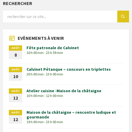
RECHERCHER
EVÈNEMENTS À VENIR
Fête patronale de Calvinet
AOÛT
10 h 00 min - 23 h 59 min
8
Calvinet Pétanque – concours en triplettes
AOÛT
20 h 00 min - 23 h 00 min
10
Atelier cuisine -Maison de la châtaigne
AOÛT
10 h 00 min - 12 h 00 min
12
Maison de la châtaigne – rencontre ludique et
AOÛT
gourmande
12
19 h 00 min - 23 h 00 min