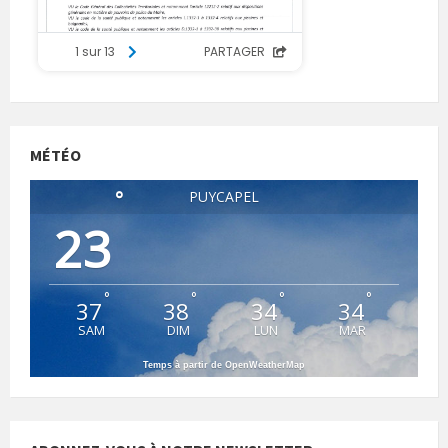
MÉTÉO
°
PUYCAPEL
23
°
°
°
°
37
38
34
34
SAM
DIM
LUN
MAR
Temps à partir de OpenWeatherMap