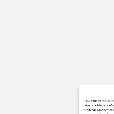
Pour offrir les meilleur
et/ou accéder aux info
traiter des données tel