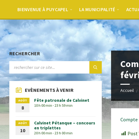
BIENVENUE À PUYCAPEL
LA MUNICIPALITÉ
ACTU
RECHERCHER
Comp
févr
EVÈNEMENTS À VENIR
Accueil
Fête patronale de Calvinet
AOÛT
10 h 00 min - 23 h 59 min
8
Compte 
Calvinet Pétanque – concours
AOÛT
en triplettes
10
Post 
20 h 00 min - 23 h 00 min