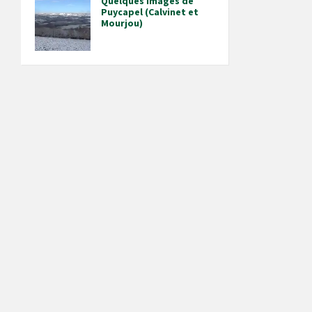
Quelques images de
Puycapel (Calvinet et
Mourjou)