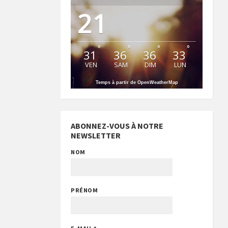
21
°
°
°
°
31
36
36
33
VEN
SAM
DIM
LUN
Temps à partir de OpenWeatherMap
ABONNEZ-VOUS À NOTRE
NEWSLETTER
NOM
PRÉNOM