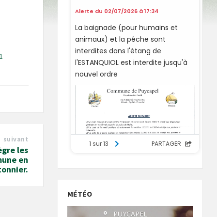
1
suivant
gre les
mune en
tonnier.
MÉTÉO
°
PUYCAPEL