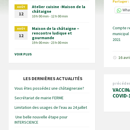
Partager :
Atelier cuisine -Maison de la
AOÛT
Wha
châtaigne
12
10 h 00 min - 12 h 00 min
Compte re
Maison de la châtaigne –
AOÛT
rencontre ludique et
municipal
12
gourmande
2021
19 h 00 min - 23 h 00 min
VOIR PLUS
16 avr
LES DERNIÈRES ACTUALITÉS
précéde
Vous êtes possédez une châtaigneraie?
VACCIN
COVID-
Secrétariat de mairie FERME
Limitation des usages de l’eau au 24 juillet
Une belle nouvelle étape pour
INTERSCIENCE