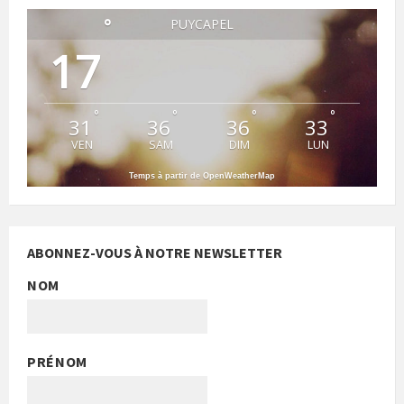
°
PUYCAPEL
17
°
°
°
°
31
36
36
33
VEN
SAM
DIM
LUN
Temps à partir de OpenWeatherMap
ABONNEZ-VOUS À NOTRE NEWSLETTER
NOM
PRÉNOM