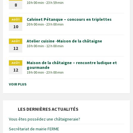
10 h 00 min - 23 h 59 min
8
Calvinet Pétanque – concours en triplettes
AOÛT
20 h 00 min - 23 h 00 min
10
Atelier cuisine -Maison de la châtaigne
AOÛT
10 h 00 min - 12 h 00 min
12
Maison de la châtaigne – rencontre ludique et
AOÛT
gourmande
12
19 h 00 min - 23 h 00 min
VOIR PLUS
LES DERNIÈRES ACTUALITÉS
Vous êtes possédez une châtaigneraie?
Secrétariat de mairie FERME