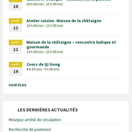
20 h 00 min - 23 h 00 min
10
Atelier cuisine -Maison de la châtaigne
AOÛT
10 h 00 min - 12 h 00 min
12
Maison de la châtaigne – rencontre ludique et
AOÛT
gourmande
12
19 h 00 min - 23 h 00 min
Cours de QI Gong
AOÛT
8 h 00 min - 9 h 00 min
19
VOIR PLUS
LES DERNIÈRES ACTUALITÉS
Mourjou: arrêté de circulation
Recherche de pommes!