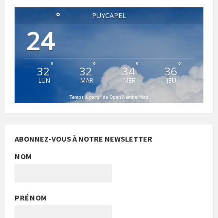
°
PUYCAPEL
24
°
°
°
°
32
32
34
36
LUN
MAR
MER
JEU
Temps à partir de OpenWeatherMap
ABONNEZ-VOUS À NOTRE NEWSLETTER
NOM
PRÉNOM