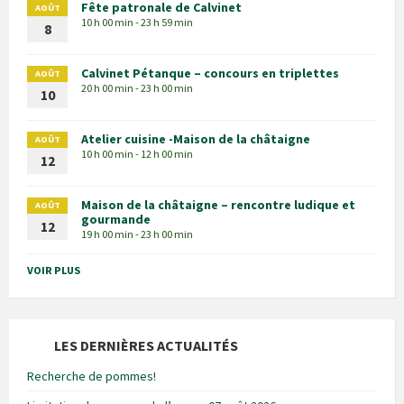
Fête patronale de Calvinet
AOÛT
10 h 00 min - 23 h 59 min
8
Calvinet Pétanque – concours en triplettes
AOÛT
20 h 00 min - 23 h 00 min
10
Atelier cuisine -Maison de la châtaigne
AOÛT
10 h 00 min - 12 h 00 min
12
Maison de la châtaigne – rencontre ludique et
AOÛT
gourmande
12
19 h 00 min - 23 h 00 min
VOIR PLUS
LES DERNIÈRES ACTUALITÉS
Recherche de pommes!