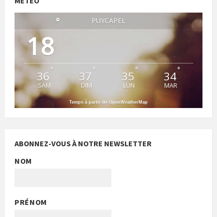
MÉTÉO
°
PUYCAPEL
18
°
°
°
°
36
37
35
34
SAM
DIM
LUN
MAR
Temps à partir de OpenWeatherMap
ABONNEZ-VOUS À NOTRE NEWSLETTER
NOM
PRÉNOM