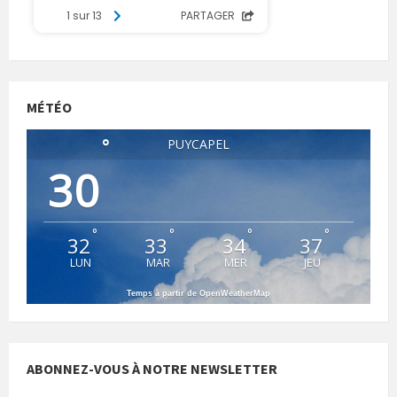
MÉTÉO
°
PUYCAPEL
30
°
°
°
°
32
33
34
37
LUN
MAR
MER
JEU
Temps à partir de OpenWeatherMap
ABONNEZ-VOUS À NOTRE NEWSLETTER