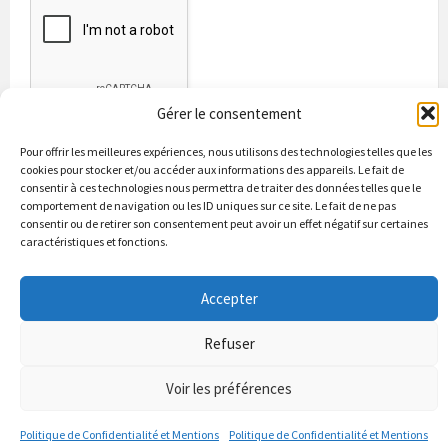
Gérer le consentement
Pour offrir les meilleures expériences, nous utilisons des technologies telles que les
cookies pour stocker et/ou accéder aux informations des appareils. Le fait de
consentir à ces technologies nous permettra de traiter des données telles que le
comportement de navigation ou les ID uniques sur ce site. Le fait de ne pas
consentir ou de retirer son consentement peut avoir un effet négatif sur certaines
caractéristiques et fonctions.
Bienvenue à Puycapel
La municipalité
Actualités
Accepter
Les Associations
Les bonnes adresses
Un peu d’histoire
Contacts & renseignements
Conformité à la loi RGPD
Refuser
© 2026 Site officiel de la commune de Puycapel dans le Cantal
Puycapel.fr utilise des cookies pour améliorer les performance et
Voir les préférences
votre usage du site web. nous présumons de votre accord pour
l'usage de ces cookies cependant vous pouvez le refuser comme la loi
Politique de Confidentialité et Mentions
Politique de Confidentialité et Mentions
le dicte et vous en donne le droit .