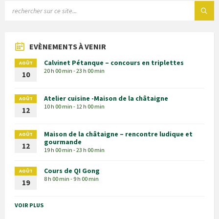
EVÈNEMENTS À VENIR
Calvinet Pétanque – concours en triplettes
AOÛT
20 h 00 min - 23 h 00 min
10
Atelier cuisine -Maison de la châtaigne
AOÛT
10 h 00 min - 12 h 00 min
12
Maison de la châtaigne – rencontre ludique et
AOÛT
gourmande
12
19 h 00 min - 23 h 00 min
Cours de QI Gong
AOÛT
8 h 00 min - 9 h 00 min
19
VOIR PLUS