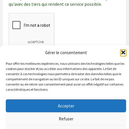
qu'avec des tiers qui rendent ce service possible.
Gérer le consentement
Pour offrir les meilleures expériences, nous utilisons des technologies telles que les
cookies pour stocker et/ou accéder aux informations des appareils. Le fait de
consentir à ces technologies nous permettra de traiter des données telles que le
comportement de navigation ou les ID uniques sur ce site. Le fait de ne pas
consentir ou de retirer son consentement peut avoir un effet négatif sur certaines
caractéristiques et fonctions.
Bienvenue à Puycapel
La municipalité
Actualités
Les Associations
Les bonnes adresses
Un peu d’histoire
Accepter
Contacts & renseignements
Conformité à la loi RGPD
Refuser
© 2026 Site officiel de la commune de Puycapel dans le Cantal