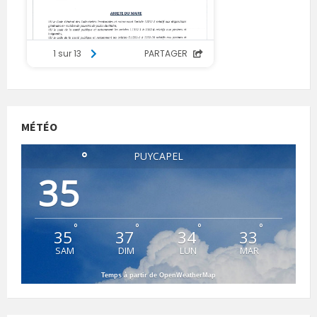
MÉTÉO
°
PUYCAPEL
35
°
°
°
°
35
37
34
33
SAM
DIM
LUN
MAR
Temps à partir de OpenWeatherMap