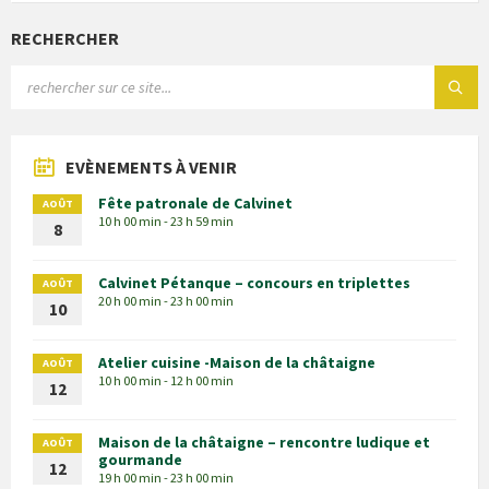
RECHERCHER
EVÈNEMENTS À VENIR
Fête patronale de Calvinet
AOÛT
10 h 00 min - 23 h 59 min
8
Calvinet Pétanque – concours en triplettes
AOÛT
20 h 00 min - 23 h 00 min
10
Atelier cuisine -Maison de la châtaigne
AOÛT
10 h 00 min - 12 h 00 min
12
Maison de la châtaigne – rencontre ludique et
AOÛT
gourmande
12
19 h 00 min - 23 h 00 min