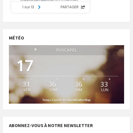
MÉTÉO
°
PUYCAPEL
17
°
°
°
°
31
36
36
33
VEN
SAM
DIM
LUN
Temps à partir de OpenWeatherMap
ABONNEZ-VOUS À NOTRE NEWSLETTER