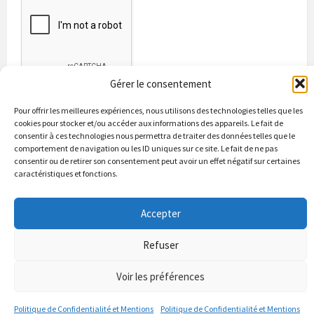
Gérer le consentement
Pour offrir les meilleures expériences, nous utilisons des technologies telles que les
cookies pour stocker et/ou accéder aux informations des appareils. Le fait de
consentir à ces technologies nous permettra de traiter des données telles que le
comportement de navigation ou les ID uniques sur ce site. Le fait de ne pas
consentir ou de retirer son consentement peut avoir un effet négatif sur certaines
caractéristiques et fonctions.
Bienvenue à Puycapel
La municipalité
Actualités
Accepter
Les Associations
Les bonnes adresses
Un peu d’histoire
Contacts & renseignements
Conformité à la loi RGPD
Refuser
© 2026 Site officiel de la commune de Puycapel dans le Cantal
Puycapel.fr utilise des cookies pour améliorer les performance et
Voir les préférences
votre usage du site web. nous présumons de votre accord pour
l'usage de ces cookies cependant vous pouvez le refuser comme la loi
Politique de Confidentialité et Mentions
Politique de Confidentialité et Mentions