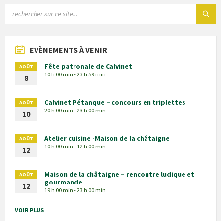
EVÈNEMENTS À VENIR
Fête patronale de Calvinet
AOÛT
10 h 00 min - 23 h 59 min
8
Calvinet Pétanque – concours en triplettes
AOÛT
20 h 00 min - 23 h 00 min
10
Atelier cuisine -Maison de la châtaigne
AOÛT
10 h 00 min - 12 h 00 min
12
Maison de la châtaigne – rencontre ludique et
AOÛT
gourmande
12
19 h 00 min - 23 h 00 min
VOIR PLUS