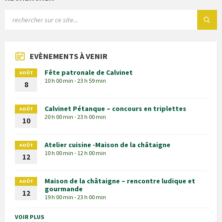
EVÈNEMENTS À VENIR
Fête patronale de Calvinet
AOÛT
10 h 00 min - 23 h 59 min
8
Calvinet Pétanque – concours en triplettes
AOÛT
20 h 00 min - 23 h 00 min
10
Atelier cuisine -Maison de la châtaigne
AOÛT
10 h 00 min - 12 h 00 min
12
Maison de la châtaigne – rencontre ludique et
AOÛT
gourmande
12
19 h 00 min - 23 h 00 min
VOIR PLUS