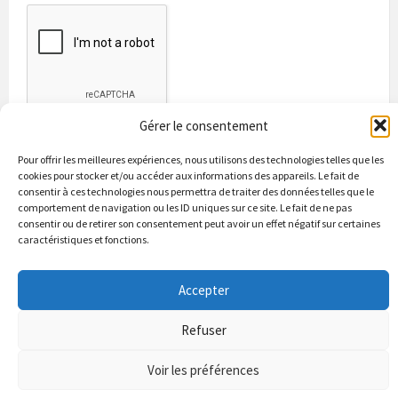
Gérer le consentement
Pour offrir les meilleures expériences, nous utilisons des technologies telles que les
cookies pour stocker et/ou accéder aux informations des appareils. Le fait de
consentir à ces technologies nous permettra de traiter des données telles que le
comportement de navigation ou les ID uniques sur ce site. Le fait de ne pas
consentir ou de retirer son consentement peut avoir un effet négatif sur certaines
caractéristiques et fonctions.
Bienvenue à Puycapel
La municipalité
Actualités
Les Associations
Les bonnes adresses
Un peu d’histoire
Accepter
Contacts & renseignements
Conformité à la loi RGPD
Refuser
© 2026 Site officiel de la commune de Puycapel dans le Cantal
Puycapel.fr utilise des cookies pour améliorer les performance et
Voir les préférences
votre usage du site web. nous présumons de votre accord pour
l'usage de ces cookies cependant vous pouvez le refuser comme la loi