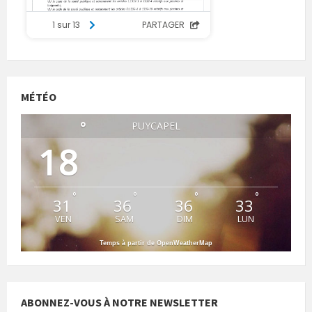
MÉTÉO
°
PUYCAPEL
18
°
°
°
°
31
36
36
33
VEN
SAM
DIM
LUN
Temps à partir de OpenWeatherMap
ABONNEZ-VOUS À NOTRE NEWSLETTER