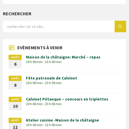
RECHERCHER
EVÈNEMENTS À VENIR
Maison de la châtaigne: Marché – repas
AOÛT
19 h 00 min - 23 h 00 min
6
Fête patronale de Calvinet
AOÛT
10 h 00 min - 23 h 59 min
8
Calvinet Pétanque – concours en triplettes
AOÛT
20 h 00 min - 23 h 00 min
10
Atelier cuisine -Maison de la châtaigne
AOÛT
10 h 00 min - 12 h 00 min
12