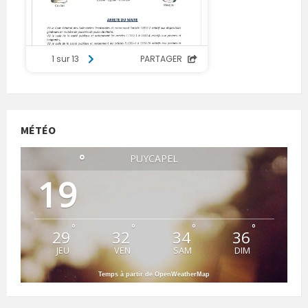
MÉTÉO
°
PUYCAPEL
19
°
°
°
°
29
32
34
36
JEU
VEN
SAM
DIM
Temps à partir de OpenWeatherMap