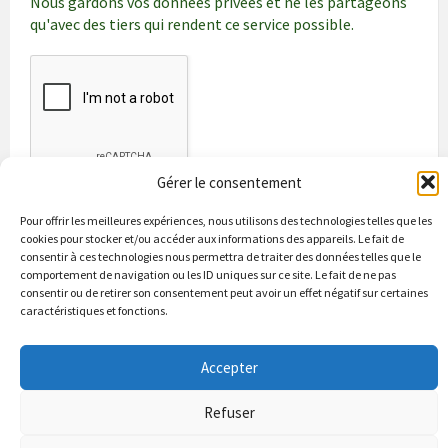
Nous gardons vos données privées et ne les partageons
qu'avec des tiers qui rendent ce service possible.
Gérer le consentement
Pour offrir les meilleures expériences, nous utilisons des technologies telles que les
cookies pour stocker et/ou accéder aux informations des appareils. Le fait de
consentir à ces technologies nous permettra de traiter des données telles que le
comportement de navigation ou les ID uniques sur ce site. Le fait de ne pas
consentir ou de retirer son consentement peut avoir un effet négatif sur certaines
caractéristiques et fonctions.
Bienvenue à Puycapel
La municipalité
Actualités
Accepter
Les Associations
Les bonnes adresses
Un peu d’histoire
Contacts & renseignements
Conformité à la loi RGPD
Refuser
© 2026 Site officiel de la commune de Puycapel dans le Cantal