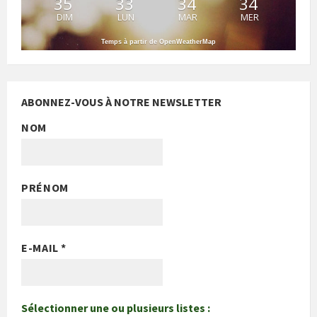
35
33
34
34
DIM
LUN
MAR
MER
Temps à partir de OpenWeatherMap
ABONNEZ-VOUS À NOTRE NEWSLETTER
NOM
PRÉNOM
E-MAIL
*
Sélectionner une ou plusieurs listes :