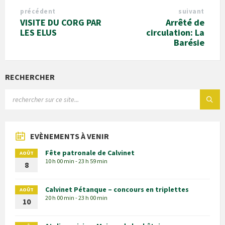
précédent
suivant
VISITE DU CORG PAR
Arrêté de
LES ELUS
circulation: La
Barésie
RECHERCHER
EVÈNEMENTS À VENIR
Fête patronale de Calvinet
AOÛT
10 h 00 min - 23 h 59 min
8
Calvinet Pétanque – concours en triplettes
AOÛT
20 h 00 min - 23 h 00 min
10