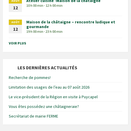
Atelier cuisine -Maison de la châtaigne
AOÛT
10 h 00 min - 12 h 00 min
12
Maison de la châtaigne – rencontre ludique et
AOÛT
gourmande
12
19 h 00 min - 23 h 00 min
VOIR PLUS
LES DERNIÈRES ACTUALITÉS
Recherche de pommes!
Limitation des usages de l’eau au 07 août 2026
Le vice-président de la Région en visite à Puycapel
Vous êtes possédez une châtaigneraie?
Secrétariat de mairie FERME