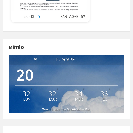
MÉTÉO
°
PUYCAPEL
20
°
°
°
°
32
32
34
36
LUN
MAR
MER
JEU
Temps à partir de OpenWeatherMap