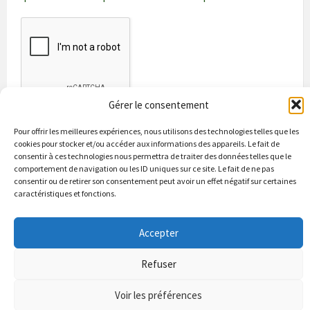
Gérer le consentement
Pour offrir les meilleures expériences, nous utilisons des technologies telles que les
cookies pour stocker et/ou accéder aux informations des appareils. Le fait de
consentir à ces technologies nous permettra de traiter des données telles que le
comportement de navigation ou les ID uniques sur ce site. Le fait de ne pas
consentir ou de retirer son consentement peut avoir un effet négatif sur certaines
caractéristiques et fonctions.
Bienvenue à Puycapel
La municipalité
Actualités
Accepter
Les Associations
Les bonnes adresses
Un peu d’histoire
Contacts & renseignements
Conformité à la loi RGPD
Refuser
© 2026 Site officiel de la commune de Puycapel dans le Cantal
Puycapel.fr utilise des cookies pour améliorer les performance et
Voir les préférences
votre usage du site web. nous présumons de votre accord pour