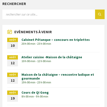
RECHERCHER
EVÈNEMENTS À VENIR
Calvinet Pétanque – concours en triplettes
AOÛT
20 h 00 min - 23 h 00 min
10
Atelier cuisine -Maison de la châtaigne
AOÛT
10 h 00 min - 12 h 00 min
12
Maison de la châtaigne – rencontre ludique et
AOÛT
gourmande
12
19 h 00 min - 23 h 00 min
Cours de QI Gong
AOÛT
8 h 00 min - 9 h 00 min
19