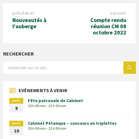
précédent
suivant
Nouveautés à
Compte rendu
l'auberge
réunion CM 08
octobre 2022
RECHERCHER
EVÈNEMENTS À VENIR
Fête patronale de Calvinet
AOÛT
10 h 00 min - 23 h 59 min
8
Calvinet Pétanque – concours en triplettes
AOÛT
20 h 00 min - 23 h 00 min
10