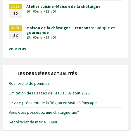
Atelier cuisine -Maison de la châtaigne
AOÛT
10 h 00 min - 12 h 00 min
12
Maison de la châtaigne – rencontre ludique et
AOÛT
gourmande
12
19 h 00 min - 23 h 00 min
VOIR PLUS
LES DERNIÈRES ACTUALITÉS
Recherche de pommes!
Limitation des usages de l’eau au 07 août 2026
Le vice-président de la Région en visite à Puycapel
Vous êtes possédez une châtaigneraie?
Secrétariat de mairie FERME