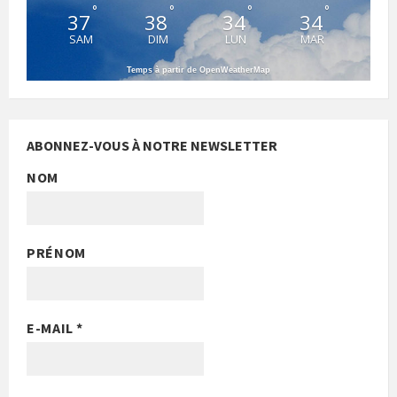
°
°
°
°
37
38
34
34
SAM
DIM
LUN
MAR
Temps à partir de OpenWeatherMap
ABONNEZ-VOUS À NOTRE NEWSLETTER
NOM
PRÉNOM
E-MAIL
*