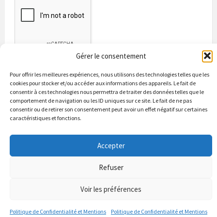
Gérer le consentement
Pour offrir les meilleures expériences, nous utilisons des technologies telles que les
cookies pour stocker et/ou accéder aux informations des appareils. Le fait de
consentir à ces technologies nous permettra de traiter des données telles que le
comportement de navigation ou les ID uniques sur ce site. Le fait de ne pas
consentir ou de retirer son consentement peut avoir un effet négatif sur certaines
caractéristiques et fonctions.
Bienvenue à Puycapel
La municipalité
Actualités
Accepter
Les Associations
Les bonnes adresses
Un peu d’histoire
Contacts & renseignements
Conformité à la loi RGPD
Refuser
© 2026 Site officiel de la commune de Puycapel dans le Cantal
Puycapel.fr utilise des cookies pour améliorer les performance et
Voir les préférences
votre usage du site web. nous présumons de votre accord pour
l'usage de ces cookies cependant vous pouvez le refuser comme la loi
Politique de Confidentialité et Mentions
Politique de Confidentialité et Mentions