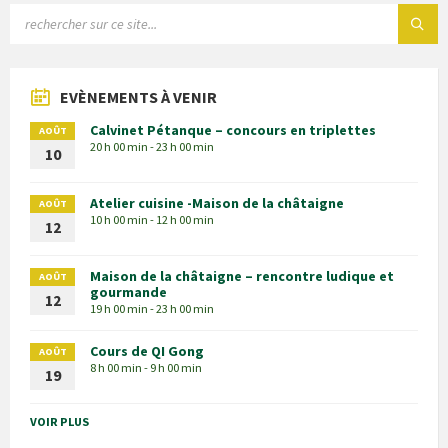
EVÈNEMENTS À VENIR
Calvinet Pétanque – concours en triplettes
AOÛT
20 h 00 min - 23 h 00 min
10
Atelier cuisine -Maison de la châtaigne
AOÛT
10 h 00 min - 12 h 00 min
12
Maison de la châtaigne – rencontre ludique et
AOÛT
gourmande
12
19 h 00 min - 23 h 00 min
Cours de QI Gong
AOÛT
8 h 00 min - 9 h 00 min
19
VOIR PLUS