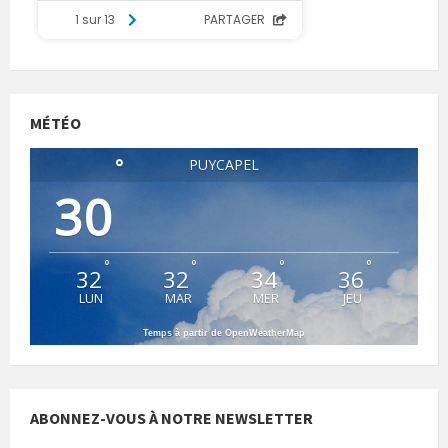
MÉTÉO
°
PUYCAPEL
30
°
°
°
°
32
32
34
36
LUN
MAR
MER
JEU
Temps à partir de OpenWeatherMap
ABONNEZ-VOUS À NOTRE NEWSLETTER