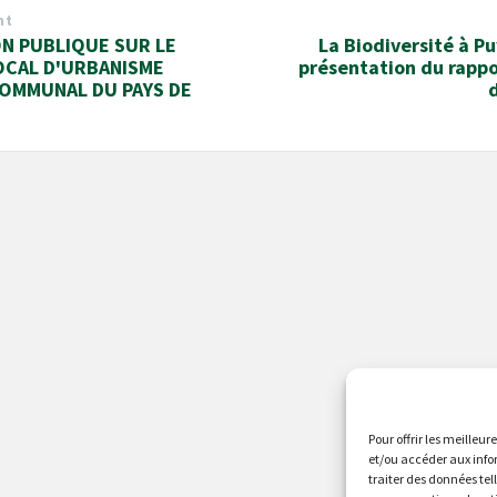
nt
N PUBLIQUE SUR LE
La Biodiversité à P
OCAL D'URBANISME
présentation du rappo
OMMUNAL DU PAYS DE
Pour offrir les meilleur
et/ou accéder aux info
traiter des données tel