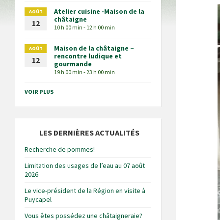
Atelier cuisine -Maison de la
AOÛT
châtaigne
12
10 h 00 min - 12 h 00 min
Maison de la châtaigne –
AOÛT
rencontre ludique et
12
gourmande
19 h 00 min - 23 h 00 min
VOIR PLUS
LES DERNIÈRES ACTUALITÉS
Recherche de pommes!
Limitation des usages de l’eau au 07 août
2026
Le vice-président de la Région en visite à
Puycapel
Vous êtes possédez une châtaigneraie?