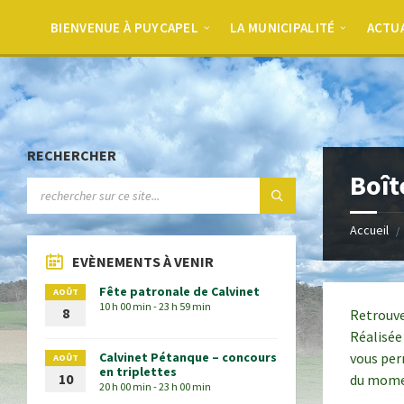
BIENVENUE À PUYCAPEL
LA MUNICIPALITÉ
ACTU
RECHERCHER
Boît
Accueil
EVÈNEMENTS À VENIR
Fête patronale de Calvinet
AOÛT
10 h 00 min - 23 h 59 min
8
Retrouvez
Réalisée
Calvinet Pétanque – concours
vous per
AOÛT
en triplettes
10
du momen
20 h 00 min - 23 h 00 min