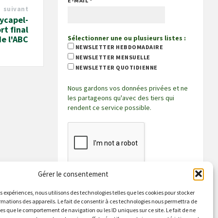
E-MAIL
*
suivant
uycapel-
rt final
Sélectionner une ou plusieurs listes :
de l'ABC
NEWSLETTER HEBDOMADAIRE
NEWSLETTER MENSUELLE
NEWSLETTER QUOTIDIENNE
Nous gardons vos données privées et ne
les partageons qu'avec des tiers qui
rendent ce service possible.
Gérer le consentement
es expériences, nous utilisons des technologies telles que les cookies pour stocker
rmations des appareils. Le fait de consentir à ces technologies nous permettra de
les que le comportement de navigation ou les ID uniques sur ce site. Le fait de ne