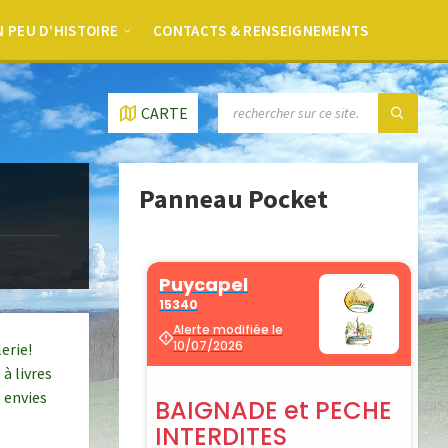
 PEU D’HISTOIRE
CONTACTS & RENSEIGNEMENTS
CARTE
Panneau Pocket
erie!
à livres
 envies