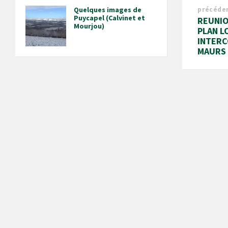
Quelques images de
précéde
Puycapel (Calvinet et
REUNIO
Mourjou)
PLAN L
INTERC
MAURS