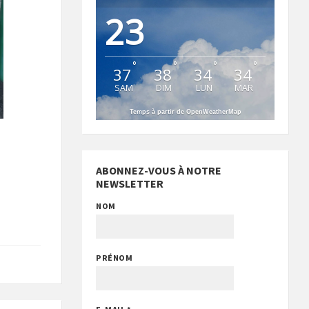
23
°
°
°
°
37
38
34
34
SAM
DIM
LUN
MAR
Temps à partir de OpenWeatherMap
ABONNEZ-VOUS À NOTRE
NEWSLETTER
NOM
PRÉNOM